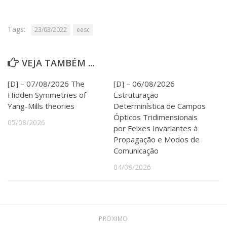
Serviços
Bibliotecas
Tags:
23/03/2022
eesc
Apoio ao Estudante
Segurança, Trânsito e Prevenção
RH, Administrativo e Financeiro
VEJA TAMBÉM ...
Outros serviços
Comunicação
[D] – 07/08/2026 The
[D] – 06/08/2026
Assessorias e Mídias
Hidden Symmetries of
Estruturação
Aplicativos e Sites
Yang-Mills theories
Determinística de Campos
Jornal da USP
Ópticos Tridimensionais
05/08/2026
Agenda de Eventos
por Feixes Invariantes à
Defesa de Teses
Propagação e Modos de
Comunicação
04/08/2026
PRÓXIMO