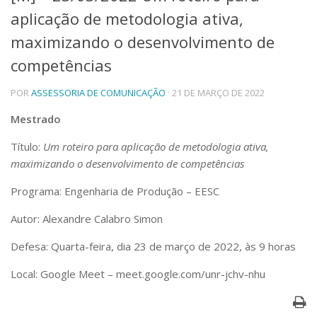
aplicação de metodologia ativa,
Telefones e Mapas
Pessoas
maximizando o desenvolvimento de
Ensino
competências
Graduação
Pós-Graduação
POR
ASSESSORIA DE COMUNICAÇÃO
· 21 DE MARÇO DE 2022
Educação a distância
Cursos de Extensão
Mestrado
Pesquisa e Inovação
Título:
Um roteiro para aplicação de metodologia ativa,
Linhas de Pesquisa
maximizando o desenvolvimento de competências
Centros, Núcleos e Projetos em Rede
Pós-doutorado
Programa: Engenharia de Produção – EESC
Iniciação Científica
Transferência de Tecnologia
Autor: Alexandre Calabro Simon
Empresas Juniores
Defesa: Quarta-feira, dia 23 de março de 2022, às 9 horas
Extensão à Comunidade
Local: Google Meet – meet.google.com/unr-jchv-nhu
Projetos, Programas e Cursos
Artes, Cultura e Esportes
Museus e Espaços Interativos