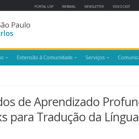
PORTAL USP
WEBMAIL
NEWSLETTER
VIDEOCAST
São Paulo
rlos
ão
Extensão à Comunidade
Serviços
Comunic
dos de Aprendizado Profu
s para Tradução da Língua