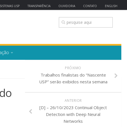
SISTEMAS USP
TRANSPARÊNCIA
OUVIDORIA
CONTATO
ENGLISH
ação
PRÓXIMO
Trabalhos finalistas do “Nascente
USP” serão exibidos nesta semana
ndo
ANTERIOR
[D] – 26/10/2023 Continual Object
Detection with Deep Neural
Networks