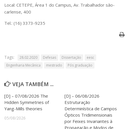
Serviços
Local: CETEPE, Área 1 do Campus, Av. Trabalhador são-
Bibliotecas
carlense, 400
Apoio ao Estudante
Tel.: (16) 3373-9235
Segurança, Trânsito e Prevenção
RH, Administrativo e Financeiro
Outros serviços
Comunicação
Assessorias e Mídias
Tags:
28.02.2020
Defesas
Dissertação
eesc
Aplicativos e Sites
Jornal da USP
Engenharia Mecânica
mestrado
Pós graduação
Agenda de Eventos
Defesa de Teses
VEJA TAMBÉM ...
[D] – 07/08/2026 The
[D] – 06/08/2026
Hidden Symmetries of
Estruturação
Yang-Mills theories
Determinística de Campos
Ópticos Tridimensionais
05/08/2026
por Feixes Invariantes à
Propagação e Modos de