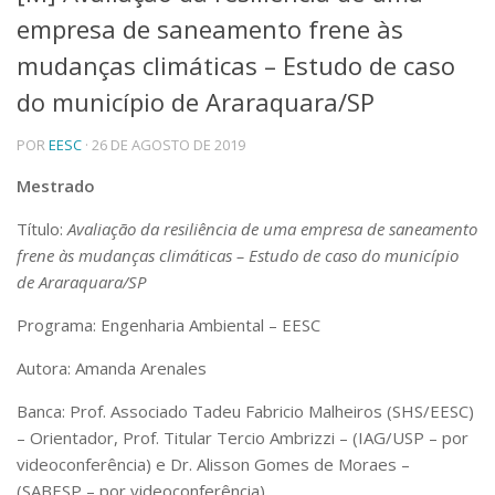
empresa de saneamento frene às
Telefones e Mapas
Pessoas
mudanças climáticas – Estudo de caso
Ensino
do município de Araraquara/SP
Graduação
Pós-Graduação
POR
EESC
· 26 DE AGOSTO DE 2019
Educação a distância
Cursos de Extensão
Mestrado
Pesquisa e Inovação
Título:
Avaliação da resiliência de uma empresa de saneamento
Linhas de Pesquisa
frene às mudanças climáticas – Estudo de caso do município
Centros, Núcleos e Projetos em Rede
de Araraquara/SP
Pós-doutorado
Iniciação Científica
Programa: Engenharia Ambiental – EESC
Transferência de Tecnologia
Empresas Juniores
Autora: Amanda Arenales
Extensão à Comunidade
Banca: Prof. Associado Tadeu Fabricio Malheiros (SHS/EESC)
Projetos, Programas e Cursos
– Orientador, Prof. Titular Tercio Ambrizzi – (IAG/USP – por
Artes, Cultura e Esportes
videoconferência) e Dr. Alisson Gomes de Moraes –
Museus e Espaços Interativos
(SABESP – por videoconferência)