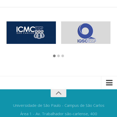
Universidade de São Paulo - Campus de São Carlos
Área 1 - Av. Trabalhador são-carlense, 400