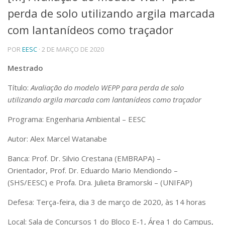
perda de solo utilizando argila marcada
Telefones e Mapas
Pessoas
com lantanídeos como traçador
Ensino
POR
EESC
· 2 DE MARÇO DE 2020
Graduação
Pós-Graduação
Mestrado
Educação a distância
Cursos de Extensão
Título:
Avaliação do modelo WEPP para perda de solo
Pesquisa e Inovação
utilizando argila marcada com lantanídeos como traçador
Linhas de Pesquisa
Programa: Engenharia Ambiental – EESC
Centros, Núcleos e Projetos em Rede
Pós-doutorado
Autor: Alex Marcel Watanabe
Iniciação Científica
Transferência de Tecnologia
Banca: Prof. Dr. Silvio Crestana (EMBRAPA) –
Empresas Juniores
Orientador, Prof. Dr. Eduardo Mario Mendiondo –
Extensão à Comunidade
(SHS/EESC) e Profa. Dra. Julieta Bramorski – (UNIFAP)
Projetos, Programas e Cursos
Defesa: Terça-feira, dia 3 de março de 2020, às 14 horas
Artes, Cultura e Esportes
Museus e Espaços Interativos
Local: Sala de Concursos 1 do Bloco E-1, Área 1 do Campus,