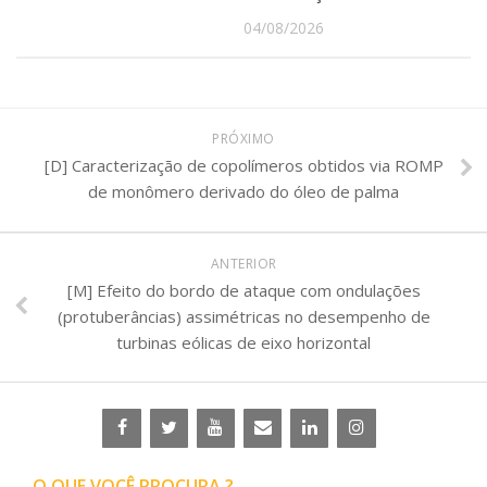
04/08/2026
PRÓXIMO
[D] Caracterização de copolímeros obtidos via ROMP
de monômero derivado do óleo de palma
ANTERIOR
[M] Efeito do bordo de ataque com ondulações
(protuberâncias) assimétricas no desempenho de
turbinas eólicas de eixo horizontal
O QUE VOCÊ PROCURA ?