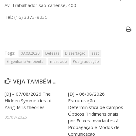
Serviços
Av. Trabalhador são-carlense, 400
Bibliotecas
Tel.: (16) 3373-9235
Apoio ao Estudante
Segurança, Trânsito e Prevenção
RH, Administrativo e Financeiro
Outros serviços
Comunicação
Tags:
03.03.2020
Defesas
Dissertação
eesc
Assessorias e Mídias
Engenharia Ambiental
mestrado
Pós graduação
Aplicativos e Sites
Jornal da USP
Agenda de Eventos
VEJA TAMBÉM ...
Defesa de Teses
[D] – 07/08/2026 The
[D] – 06/08/2026
Hidden Symmetries of
Estruturação
Yang-Mills theories
Determinística de Campos
Ópticos Tridimensionais
05/08/2026
por Feixes Invariantes à
Propagação e Modos de
Comunicação