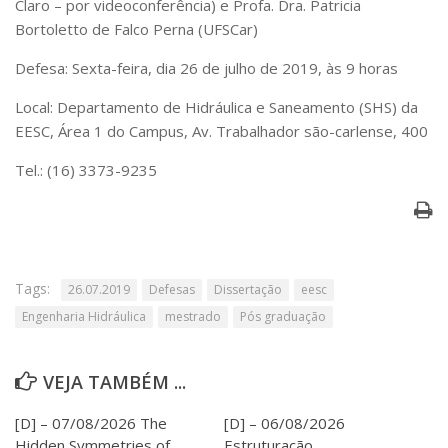
Claro – por videoconferência) e Profa. Dra. Patricia
Serviços
Bortoletto de Falco Perna (UFSCar)
Bibliotecas
Apoio ao Estudante
Defesa: Sexta-feira, dia 26 de julho de 2019, às 9 horas
Segurança, Trânsito e Prevenção
RH, Administrativo e Financeiro
Local: Departamento de Hidráulica e Saneamento (SHS) da
Outros serviços
EESC, Área 1 do Campus, Av. Trabalhador são-carlense, 400
Comunicação
Tel.: (16) 3373-9235
Assessorias e Mídias
Aplicativos e Sites
Jornal da USP
Agenda de Eventos
Defesa de Teses
Tags:
26.07.2019
Defesas
Dissertação
eesc
Engenharia Hidráulica
mestrado
Pós graduação
VEJA TAMBÉM ...
[D] – 07/08/2026 The
[D] – 06/08/2026
Hidden Symmetries of
Estruturação