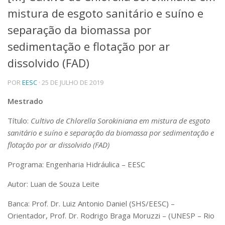
mistura de esgoto sanitário e suíno e
Telefones e Mapas
Pessoas
separação da biomassa por
Ensino
sedimentação e flotação por ar
Graduação
dissolvido (FAD)
Pós-Graduação
Educação a distância
Cursos de Extensão
POR
EESC
· 25 DE JULHO DE 2019
Pesquisa e Inovação
Mestrado
Linhas de Pesquisa
Título:
Cultivo de Chlorella Sorokiniana em mistura de esgoto
Centros, Núcleos e Projetos em Rede
sanitário e suíno e separação da biomassa por sedimentação e
Pós-doutorado
Iniciação Científica
flotação por ar dissolvido (FAD)
Transferência de Tecnologia
Programa: Engenharia Hidráulica – EESC
Empresas Juniores
Extensão à Comunidade
Autor: Luan de Souza Leite
Projetos, Programas e Cursos
Banca: Prof. Dr. Luiz Antonio Daniel (SHS/EESC) –
Artes, Cultura e Esportes
Orientador, Prof. Dr. Rodrigo Braga Moruzzi – (UNESP – Rio
Museus e Espaços Interativos