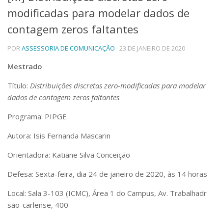
modificadas para modelar dados de
Telefones e Mapas
Pessoas
contagem zeros faltantes
Ensino
POR
ASSESSORIA DE COMUNICAÇÃO
· 23 DE JANEIRO DE 2020
Graduação
Pós-Graduação
Mestrado
Educação a distância
Cursos de Extensão
Título:
Distribuições discretas zero-modificadas para modelar
Pesquisa e Inovação
dados de contagem zeros faltantes
Linhas de Pesquisa
Programa: PIPGE
Centros, Núcleos e Projetos em Rede
Pós-doutorado
Autora: Isis Fernanda Mascarin
Iniciação Científica
Transferência de Tecnologia
Orientadora: Katiane Silva Conceição
Empresas Juniores
Defesa: Sexta-feira, dia 24 de janeiro de 2020, às 14 horas
Extensão à Comunidade
Projetos, Programas e Cursos
Local: Sala 3-103 (ICMC), Área 1 do Campus, Av. Trabalhadr
Artes, Cultura e Esportes
são-carlense, 400
Museus e Espaços Interativos