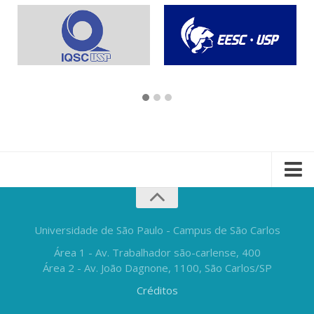
Universidade de São Paulo - Campus de São Carlos
Área 1 - Av. Trabalhador são-carlense, 400
Área 2 - Av. João Dagnone, 1100, São Carlos/SP
Créditos