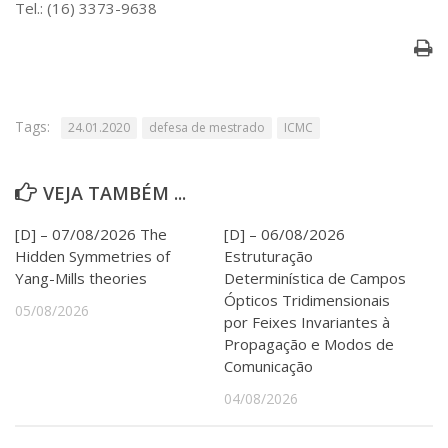
Tel.: (16) 3373-9638
Serviços
Bibliotecas
Apoio ao Estudante
Segurança, Trânsito e Prevenção
RH, Administrativo e Financeiro
Outros serviços
Tags:
24.01.2020
defesa de mestrado
ICMC
Comunicação
Assessorias e Mídias
VEJA TAMBÉM ...
Aplicativos e Sites
Jornal da USP
[D] – 07/08/2026 The
[D] – 06/08/2026
Agenda de Eventos
Hidden Symmetries of
Estruturação
Defesa de Teses
Yang-Mills theories
Determinística de Campos
Ópticos Tridimensionais
05/08/2026
por Feixes Invariantes à
Propagação e Modos de
Comunicação
04/08/2026