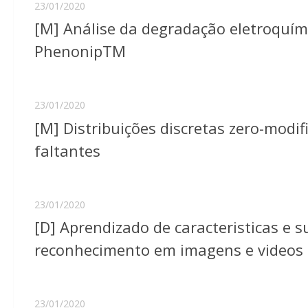
23/01/2020
[M] Análise da degradação eletroquím
PhenonipTM
23/01/2020
[M] Distribuições discretas zero-mod
faltantes
23/01/2020
[D] Aprendizado de caracteristicas e 
reconhecimento em imagens e videos
23/01/2020