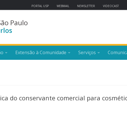
PORTAL USP
WEBMAIL
NEWSLETTER
VIDEOCAST
São Paulo
rlos
ão
Extensão à Comunidade
Serviços
Comunic
ica do conservante comercial para cosméti