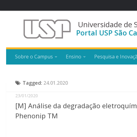
Universidade de 
Portal USP São Ca
Sobre o Campus
Ensino
Pesquisa e Inovaç
Tagged:
24.01.2020
23/01/2020
[M] Análise da degradação eletroquím
Phenonip TM