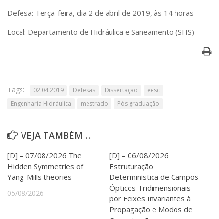
Serviços
Defesa: Terça-feira, dia 2 de abril de 2019, às 14 horas
Bibliotecas
Apoio ao Estudante
Local: Departamento de Hidráulica e Saneamento (SHS)
Segurança, Trânsito e Prevenção
RH, Administrativo e Financeiro
Outros serviços
Comunicação
Assessorias e Mídias
Tags:
02.04.2019
Defesas
Dissertação
eesc
Aplicativos e Sites
Engenharia Hidráulica
mestrado
Pós graduação
Jornal da USP
Agenda de Eventos
Defesa de Teses
VEJA TAMBÉM ...
[D] – 07/08/2026 The
[D] – 06/08/2026
Hidden Symmetries of
Estruturação
Yang-Mills theories
Determinística de Campos
Ópticos Tridimensionais
05/08/2026
por Feixes Invariantes à
Propagação e Modos de