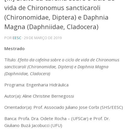
vida de Chironomus sancticaroli
Telefones e Mapas
Pessoas
(Chironomidae, Diptera) e Daphnia
Ensino
Magna (Daphniidae, Cladocera)
Graduação
Pós-Graduação
POR
EESC
· 29 DE MARÇO DE 2019
Educação a distância
Cursos de Extensão
Mestrado
Pesquisa e Inovação
Título:
Efeito da cafeína sobre o ciclo de vida de Chironomus
Linhas de Pesquisa
sancticaroli (Chironomidae, Diptera) e Daphnia Magna
Centros, Núcleos e Projetos em Rede
(Daphniidae, Cladocera)
Pós-doutorado
Iniciação Científica
Programa: Engenharia Hidráulica
Transferência de Tecnologia
Empresas Juniores
Autor(a): Aline Christine Bernegossi
Extensão à Comunidade
Orientador(a): Prof. Associado Juliano Jose Corbi (SHS/EESC)
Projetos, Programas e Cursos
Artes, Cultura e Esportes
Banca: Profa. Dra. Odete Rocha – (UFSCar) e Prof. Dr.
Museus e Espaços Interativos
Giuliano Buzá Jacobucci (UFU)