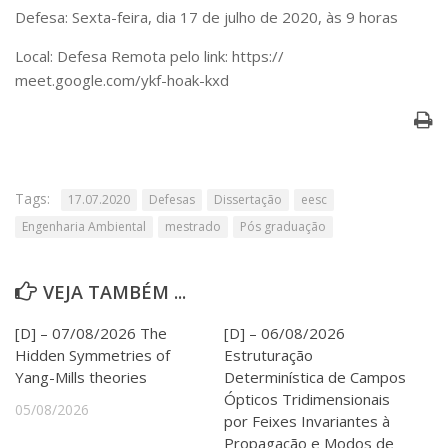
Serviços
Defesa: Sexta-feira, dia 17 de julho de 2020, às 9 horas
Bibliotecas
Local: Defesa Remota pelo link: https://
Apoio ao Estudante
meet.google.com/ykf-hoak-kxd
Segurança, Trânsito e Prevenção
RH, Administrativo e Financeiro
Outros serviços
Comunicação
Assessorias e Mídias
Tags:
17.07.2020
Defesas
Dissertação
eesc
Aplicativos e Sites
Jornal da USP
Engenharia Ambiental
mestrado
Pós graduação
Agenda de Eventos
Defesa de Teses
VEJA TAMBÉM ...
[D] – 07/08/2026 The
[D] – 06/08/2026
Hidden Symmetries of
Estruturação
Yang-Mills theories
Determinística de Campos
Ópticos Tridimensionais
05/08/2026
por Feixes Invariantes à
Propagação e Modos de