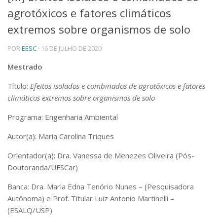
agrotóxicos e fatores climáticos
Telefones e Mapas
Pessoas
extremos sobre organismos de solo
Ensino
POR
EESC
· 16 DE JULHO DE 2020
Graduação
Pós-Graduação
Mestrado
Educação a distância
Cursos de Extensão
Título:
Efeitos isolados e combinados de agrotóxicos e fatores
Pesquisa e Inovação
climáticos extremos sobre organismos de solo
Linhas de Pesquisa
Programa: Engenharia Ambiental
Centros, Núcleos e Projetos em Rede
Pós-doutorado
Autor(a): Maria Carolina Triques
Iniciação Científica
Transferência de Tecnologia
Orientador(a): Dra. Vanessa de Menezes Oliveira (Pós-
Empresas Juniores
Doutoranda/UFSCar)
Extensão à Comunidade
Banca: Dra. Maria Edna Tenório Nunes – (Pesquisadora
Projetos, Programas e Cursos
Autônoma) e Prof. Titular Luiz Antonio Martinelli –
Artes, Cultura e Esportes
(ESALQ/USP)
Museus e Espaços Interativos