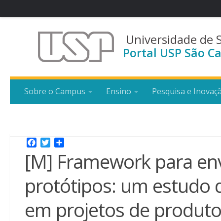
Universidade de 
Portal USP São Ca
Sobre o Campus
Ensino
Pesquisa e Inovaç
Facebook
Twitter
Share
[M] Framework para envo
protótipos: um estudo 
em projetos de produto