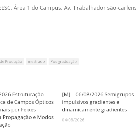
EESC, Área 1 do Campus, Av. Trabalhador são-carlen
 de Produção
mestrado
Pós graduação
/2026 Estruturação
[M] – 06/08/2026 Semigrupos
ica de Campos Ópticos
impulsivos gradientes e
nais por Feixes
dinamicamente gradientes
 à Propagação e Modos
04/08/2026
ação