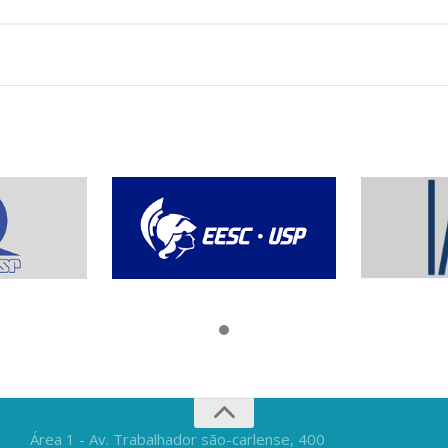
Área 1 - Av. Trabalhador são-carlense, 400