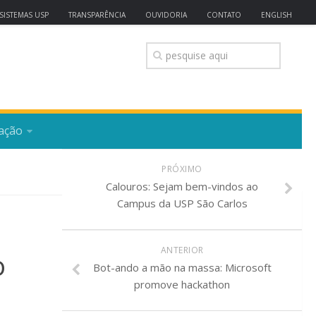
SISTEMAS USP
TRANSPARÊNCIA
OUVIDORIA
CONTATO
ENGLISH
ação
PRÓXIMO
Calouros: Sejam bem-vindos ao
Campus da USP São Carlos
ANTERIOR
o
Bot-ando a mão na massa: Microsoft
promove hackathon