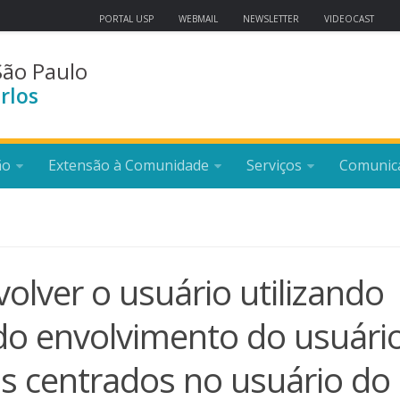
PORTAL USP
WEBMAIL
NEWSLETTER
VIDEOCAST
São Paulo
rlos
ão
Extensão à Comunidade
Serviços
Comunic
lver o usuário utilizando
do envolvimento do usuári
s centrados no usuário do