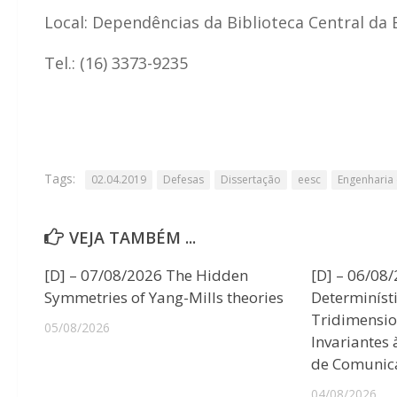
Local: Dependências da Biblioteca Central da 
Tel.: (16) 3373-9235
Tags:
02.04.2019
Defesas
Dissertação
eesc
Engenharia
VEJA TAMBÉM ...
[D] – 07/08/2026 The Hidden
[D] – 06/08
Symmetries of Yang-Mills theories
Determiníst
Tridimensio
05/08/2026
Invariantes
de Comunic
04/08/2026