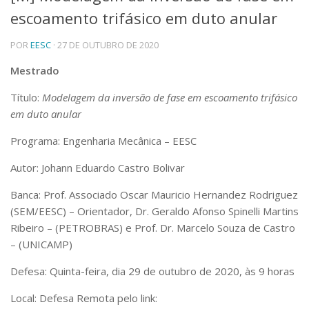
escoamento trifásico em duto anular
Telefones e Mapas
Pessoas
POR
EESC
· 27 DE OUTUBRO DE 2020
Ensino
Graduação
Mestrado
Pós-Graduação
Título:
Modelagem da inversão de fase em escoamento trifásico
Educação a distância
Cursos de Extensão
em duto anular
Pesquisa e Inovação
Programa: Engenharia Mecânica – EESC
Linhas de Pesquisa
Autor: Johann Eduardo Castro Bolivar
Centros, Núcleos e Projetos em Rede
Pós-doutorado
Banca: Prof. Associado Oscar Mauricio Hernandez Rodriguez
Iniciação Científica
(SEM/EESC) – Orientador, Dr. Geraldo Afonso Spinelli Martins
Transferência de Tecnologia
Empresas Juniores
Ribeiro – (PETROBRAS) e Prof. Dr. Marcelo Souza de Castro
– (UNICAMP)
Extensão à Comunidade
Projetos, Programas e Cursos
Defesa: Quinta-feira, dia 29 de outubro de 2020, às 9 horas
Artes, Cultura e Esportes
Museus e Espaços Interativos
Local: Defesa Remota pelo link: