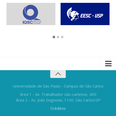
Universidade de São Paulo - Campus de São Carlos
Área 1 - Av. Trabalhador são-carlense, 400
Área 2 - Av. João Dagnone, 1100, São Carlos/SP
Créditos