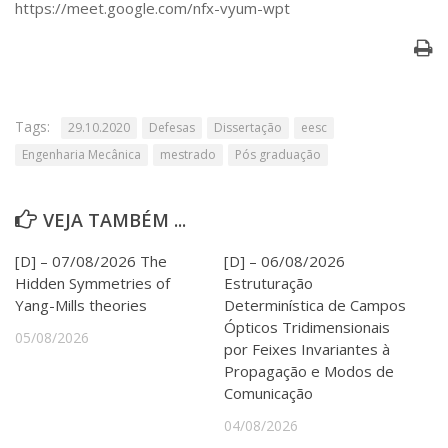
https://meet.google.com/nfx-vyum-wpt
Serviços
Bibliotecas
Apoio ao Estudante
Segurança, Trânsito e Prevenção
RH, Administrativo e Financeiro
Outros serviços
Tags:
29.10.2020
Defesas
Dissertação
eesc
Comunicação
Engenharia Mecânica
mestrado
Pós graduação
Assessorias e Mídias
Aplicativos e Sites
VEJA TAMBÉM ...
Jornal da USP
Agenda de Eventos
[D] – 07/08/2026 The
[D] – 06/08/2026
Defesa de Teses
Hidden Symmetries of
Estruturação
Yang-Mills theories
Determinística de Campos
Ópticos Tridimensionais
05/08/2026
por Feixes Invariantes à
Propagação e Modos de
Comunicação
04/08/2026