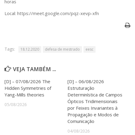
horas
Serviços
Bibliotecas
Local: https://meet.google.com/pqz-xevp-xfn
Apoio ao Estudante
Segurança, Trânsito e Prevenção
RH, Administrativo e Financeiro
Outros serviços
Comunicação
Tags:
18.12.2020
defesa de mestrado
eesc
Assessorias e Mídias
Aplicativos e Sites
Jornal da USP
VEJA TAMBÉM ...
Agenda de Eventos
Defesa de Teses
[D] – 07/08/2026 The
[D] – 06/08/2026
Hidden Symmetries of
Estruturação
Yang-Mills theories
Determinística de Campos
Ópticos Tridimensionais
05/08/2026
por Feixes Invariantes à
Propagação e Modos de
Comunicação
04/08/2026