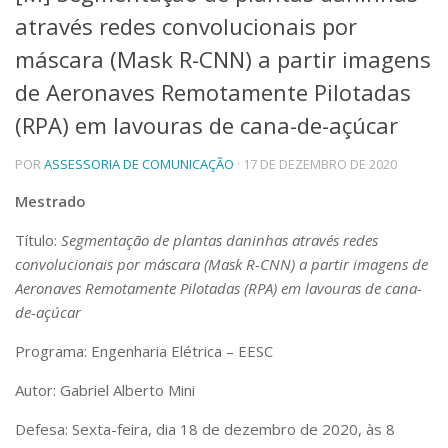
através redes convolucionais por
Telefones e Mapas
Pessoas
máscara (Mask R-CNN) a partir imagens
Ensino
de Aeronaves Remotamente Pilotadas
Graduação
(RPA) em lavouras de cana-de-açúcar
Pós-Graduação
Educação a distância
Cursos de Extensão
POR
ASSESSORIA DE COMUNICAÇÃO
· 17 DE DEZEMBRO DE 2020
Pesquisa e Inovação
Mestrado
Linhas de Pesquisa
Título:
Segmentação de plantas daninhas através redes
Centros, Núcleos e Projetos em Rede
convolucionais por máscara (Mask R-CNN) a partir imagens de
Pós-doutorado
Iniciação Científica
Aeronaves Remotamente Pilotadas (RPA) em lavouras de cana-
Transferência de Tecnologia
de-açúcar
Empresas Juniores
Programa: Engenharia Elétrica – EESC
Extensão à Comunidade
Projetos, Programas e Cursos
Autor: Gabriel Alberto Mini
Artes, Cultura e Esportes
Defesa: Sexta-feira, dia 18 de dezembro de 2020, às 8
Museus e Espaços Interativos