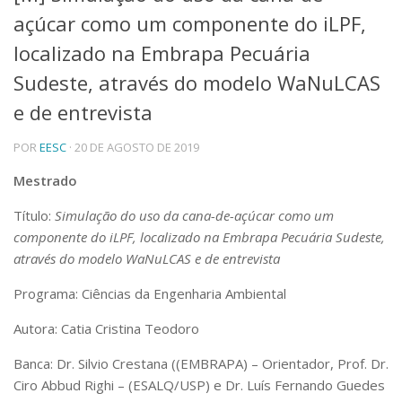
açúcar como um componente do iLPF,
Telefones e Mapas
Pessoas
localizado na Embrapa Pecuária
Ensino
Sudeste, através do modelo WaNuLCAS
Graduação
e de entrevista
Pós-Graduação
Educação a distância
Cursos de Extensão
POR
EESC
· 20 DE AGOSTO DE 2019
Pesquisa e Inovação
Mestrado
Linhas de Pesquisa
Título:
Simulação do uso da cana-de-açúcar como um
Centros, Núcleos e Projetos em Rede
componente do iLPF, localizado na Embrapa Pecuária Sudeste,
Pós-doutorado
Iniciação Científica
através do modelo WaNuLCAS e de entrevista
Transferência de Tecnologia
Programa: Ciências da Engenharia Ambiental
Empresas Juniores
Extensão à Comunidade
Autora: Catia Cristina Teodoro
Projetos, Programas e Cursos
Banca: Dr. Silvio Crestana ((EMBRAPA) – Orientador, Prof. Dr.
Artes, Cultura e Esportes
Ciro Abbud Righi – (ESALQ/USP) e Dr. Luís Fernando Guedes
Museus e Espaços Interativos