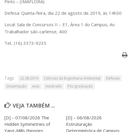
Pinto – (IMAFLORA)
Serviços
Bibliotecas
Defesa: Quinta-feira, dia 22 de agosto de 2019, às 14h30
Apoio ao Estudante
Segurança, Trânsito e Prevenção
Local: Sala de Concursos II – E1, Área 1 do Campus, Av.
RH, Administrativo e Financeiro
Trabalhador são-carlense, 400
Outros serviços
Tel.: (16) 3373-9235
Comunicação
Assessorias e Mídias
Aplicativos e Sites
Jornal da USP
Agenda de Eventos
Tags:
22.08.2019
Ciências da Engenharia Ambiental
Defesas
Defesa de Teses
Dissertação
eesc
mestrado
Pós graduação
VEJA TAMBÉM ...
[D] – 07/08/2026 The
[D] – 06/08/2026
Hidden Symmetries of
Estruturação
Yang-Mills theories
Determinística de Campos