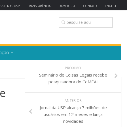
SISTEMAS USP
TRANSPARÊNCIA
OUVIDORIA
CONTATO
ENGLISH
ação
PRÓXIMO
Seminário de Coisas Legais recebe
pesquisadora do CeMEAI
de
ANTERIOR
Jornal da USP alcança 7 milhões de
usuários em 12 meses e lança
novidades