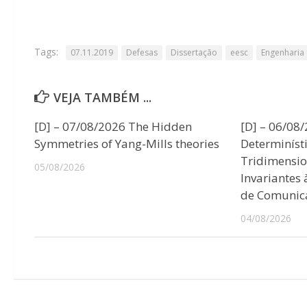
Tags:
07.11.2019
Defesas
Dissertação
eesc
Engenharia C
VEJA TAMBÉM ...
[D] – 07/08/2026 The Hidden
[D] – 06/08
Symmetries of Yang-Mills theories
Determiníst
Tridimensio
05/08/2026
Invariantes
de Comunic
04/08/2026