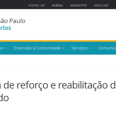
PORTAL USP
WEBMAIL
NEWSLETTER
VIDEOCAST
São Paulo
rlos
ão
Extensão à Comunidade
Serviços
Comunic
de reforço e reabilitação 
do