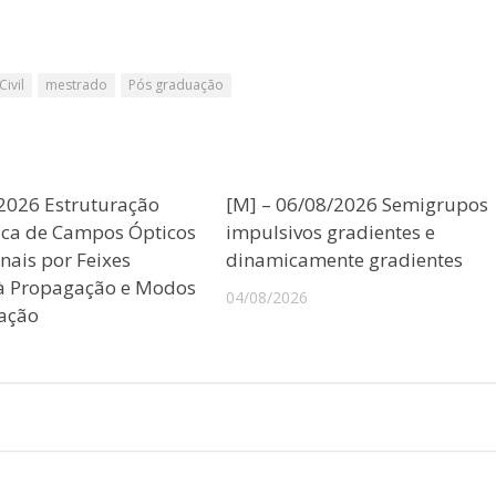
ivil
mestrado
Pós graduação
/2026 Estruturação
[M] – 06/08/2026 Semigrupos
ica de Campos Ópticos
impulsivos gradientes e
nais por Feixes
dinamicamente gradientes
 à Propagação e Modos
04/08/2026
ação