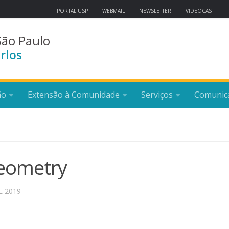
PORTAL USP
WEBMAIL
NEWSLETTER
VIDEOCAST
São Paulo
rlos
ão
Extensão à Comunidade
Serviços
Comunic
Geometry
E 2019