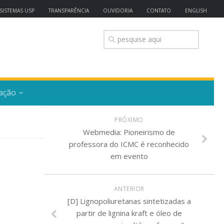
SISTEMAS USP
TRANSPARÊNCIA
OUVIDORIA
CONTATO
ENGLISH
ação
PRÓXIMO
Webmedia: Pioneirismo de
professora do ICMC é reconhecido
em evento
ANTERIOR
[D] Lignopoliuretanas sintetizadas a
partir de lignina kraft e óleo de