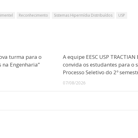
imentel
Reconhecimento
Sistemas Hipermídia Distribuídos
USP
ova turma para o
A equipe EESC USP TRACTIAN 
s na Engenharia”
convida os estudantes para o 
Processo Seletivo do 2º semest
07/08/2026