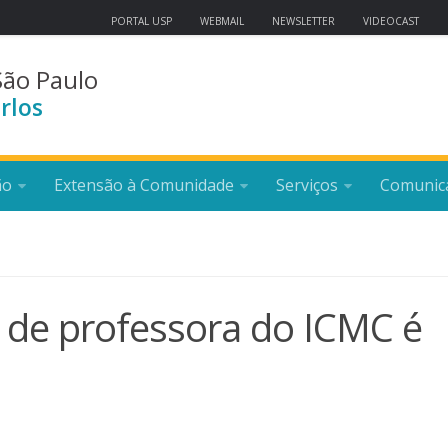
PORTAL USP
WEBMAIL
NEWSLETTER
VIDEOCAST
São Paulo
rlos
ão
Extensão à Comunidade
Serviços
Comunic
 de professora do ICMC é