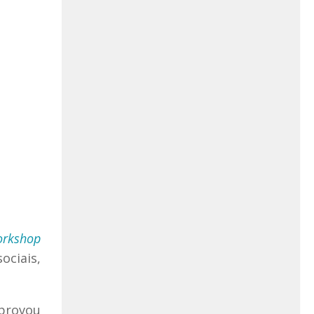
rkshop
ociais,
aprovou