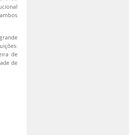
ucional
e ambos
 grande
uições:
eira de
dade de