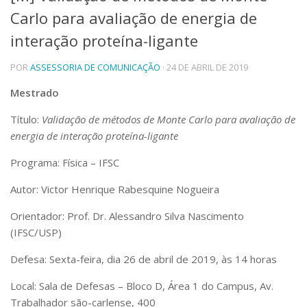
Carlo para avaliação de energia de
Telefones e Mapas
Pessoas
interação proteína-ligante
Ensino
POR
ASSESSORIA DE COMUNICAÇÃO
· 24 DE ABRIL DE 2019
Graduação
Pós-Graduação
Mestrado
Educação a distância
Cursos de Extensão
Título:
Validação de métodos de Monte Carlo para avaliação de
Pesquisa e Inovação
energia de interação proteína-ligante
Linhas de Pesquisa
Programa: Física – IFSC
Centros, Núcleos e Projetos em Rede
Pós-doutorado
Autor: Victor Henrique Rabesquine Nogueira
Iniciação Científica
Transferência de Tecnologia
Orientador: Prof. Dr. Alessandro Silva Nascimento
Empresas Juniores
(IFSC/USP)
Extensão à Comunidade
Defesa: Sexta-feira, dia 26 de abril de 2019, às 14 horas
Projetos, Programas e Cursos
Artes, Cultura e Esportes
Local: Sala de Defesas – Bloco D, Área 1 do Campus, Av.
Museus e Espaços Interativos
Trabalhador são-carlense, 400