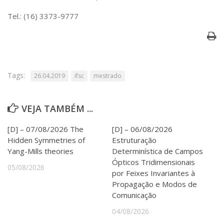
Serviços
Tel.: (16) 3373-9777
Bibliotecas
Apoio ao Estudante
Segurança, Trânsito e Prevenção
RH, Administrativo e Financeiro
Outros serviços
Tags:
Comunicação
26.04.2019
ifsc
mestrado
Assessorias e Mídias
Aplicativos e Sites
VEJA TAMBÉM ...
Jornal da USP
Agenda de Eventos
[D] – 07/08/2026 The
[D] – 06/08/2026
Defesa de Teses
Hidden Symmetries of
Estruturação
Yang-Mills theories
Determinística de Campos
Ópticos Tridimensionais
05/08/2026
por Feixes Invariantes à
Propagação e Modos de
Comunicação
04/08/2026