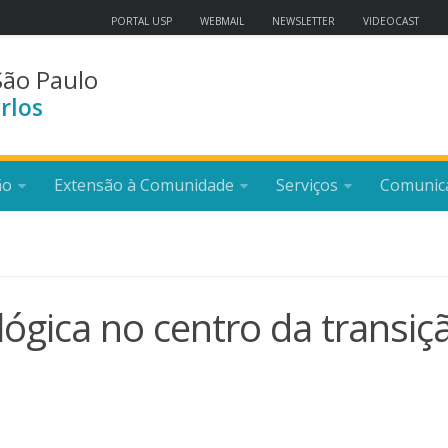
PORTAL USP
WEBMAIL
NEWSLETTER
VIDEOCAST
São Paulo
rlos
ão
Extensão à Comunidade
Serviços
Comunic
lógica no centro da transiç