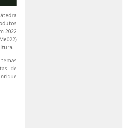
Cátedra
rodutos
em 2022
Me022)
ltura.
e temas
tas de
enrique