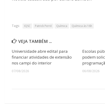
Tags:
IQSC
Patrick Perré
Química
Química às 16h
VEJA TAMBÉM ...
Universidade abre edital para
Escolas púb
financiar atividades de extensão
podem solici
nos campi do interior
programação
07/08/2026
06/08/2026