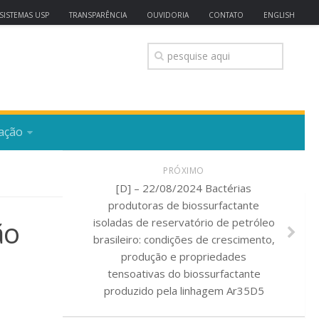
SISTEMAS USP
TRANSPARÊNCIA
OUVIDORIA
CONTATO
ENGLISH
ação
PRÓXIMO
[D] – 22/08/2024 Bactérias
produtoras de biossurfactante
ão
isoladas de reservatório de petróleo
brasileiro: condições de crescimento,
produção e propriedades
tensoativas do biossurfactante
produzido pela linhagem Ar35D5