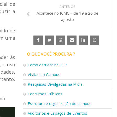
cial de
ANTERIOR
duzir a
Acontece no ICMC – de 19 a 26 de
agosto
xido de
têm uma
O QUE VOCÊ PROCURA ?
nder às
, o uso
Como estudar na USP
edades,
Visitas ao Campus
rtanto,
Pesquisas Divulgadas na Mídia
Concursos Públicos
ma.
Estrutura e organização do campus
Auditórios e Espaços de Eventos