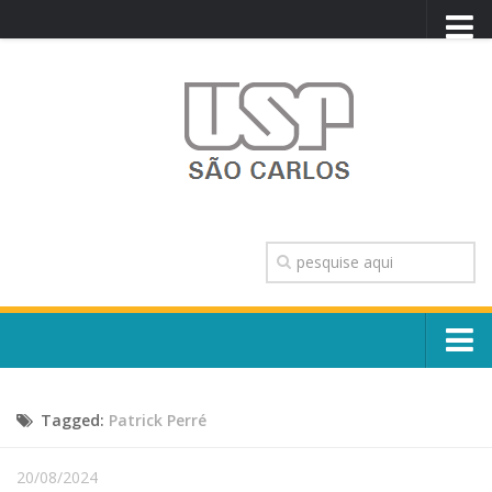
PORTAL USP
WEBMAIL
NEWSLETTER
VIDEOCAST
SISTEMAS USP
TRANSPARÊNCIA
OUVIDORIA
CONTATO
Sobre o Campus
ENGLISH
Tagged:
Patrick Perré
Escola, Institutos e Órgãos
Conselho Gestor e Dirigentes
Núcleos e Comissões
20/08/2024
História e Números