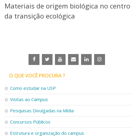
Materiais de origem biológica no centro
Telefones e Mapas
Pessoas
da transição ecológica
Ensino
Graduação
Pós-Graduação
Educação a distância
Cursos de Extensão
Pesquisa e Inovação
Linhas de Pesquisa
Centros, Núcleos e Projetos em Rede
O QUE VOCÊ PROCURA ?
Pós-doutorado
Iniciação Científica
Como estudar na USP
Transferência de Tecnologia
Visitas ao Campus
Empresas Juniores
Extensão à Comunidade
Pesquisas Divulgadas na Mídia
Projetos, Programas e Cursos
Concursos Públicos
Artes, Cultura e Esportes
Museus e Espaços Interativos
Estrutura e organização do campus