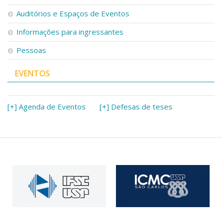
Serviços
Auditórios e Espaços de Eventos
Bibliotecas
Apoio ao Estudante
Informações para ingressantes
Segurança, Trânsito e Prevenção
Pessoas
RH, Administrativo e Financeiro
Outros serviços
EVENTOS
Comunicação
Assessorias e Mídias
Aplicativos e Sites
[+] Agenda de Eventos
[+] Defesas de teses
Jornal da USP
Agenda de Eventos
Defesa de Teses