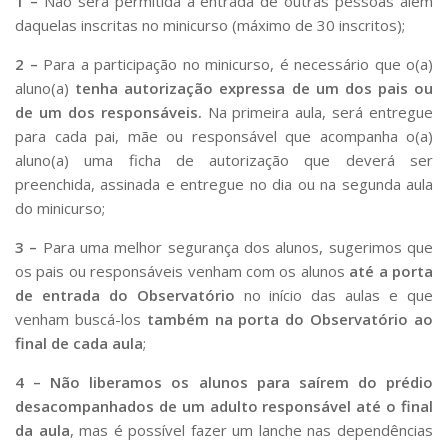
1 –
Não será permitida a entrada de outras pessoas além
daquelas inscritas no minicurso (máximo de 30 inscritos);
2 –
Para a participação no minicurso, é necessário que o(a)
aluno(a)
tenha autorização expressa de um dos pais ou
de um dos responsáveis.
Na primeira aula, será entregue
para cada pai, mãe ou responsável que acompanha o(a)
aluno(a) uma ficha de autorização que deverá ser
preenchida, assinada e entregue no dia ou na segunda aula
do minicurso;
3 –
Para uma melhor segurança dos alunos, sugerimos que
os pais ou responsáveis venham com os alunos
até a porta
de entrada do Observatório
no início das aulas e que
venham buscá-los
também na porta do Observatório ao
final de cada aula
;
4 –
Não liberamos os alunos para saírem do prédio
desacompanhados de um adulto responsável até o final
da aula
, mas é possível fazer um lanche nas dependências