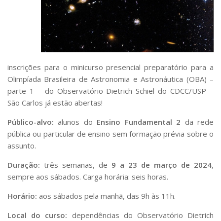
Serviços
Bibliotecas
Apoio ao Estudante
Segurança, Trânsito e Prevenção
RH, Administrativo e Financeiro
Outros serviços
inscrições para o minicurso presencial preparatório para a
Comunicação
Olimpíada Brasileira de Astronomia e Astronáutica (OBA) –
Assessorias e Mídias
parte 1 – do Observatório Dietrich Schiel do CDCC/USP –
Aplicativos e Sites
São Carlos já estão abertas!
Jornal da USP
Agenda de Eventos
Público-alvo:
alunos do
Ensino Fundamental 2
da rede
Defesa de Teses
pública ou particular de ensino sem formação prévia sobre o
assunto.
Duração:
três semanas, de
9 a 23 de março de 2024
,
sempre aos sábados. Carga horária: seis horas.
Horário:
aos sábados pela manhã, das 9h às 11h.
Local do curso:
dependências do Observatório Dietrich