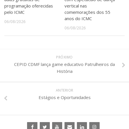
Serviços
programação oferecidas
vertical nas
Bibliotecas
pelo ICMC
comemorações dos 55
Apoio ao Estudante
anos do ICMC
06/08/2026
Segurança, Trânsito e Prevenção
06/08/2026
RH, Administrativo e Financeiro
Outros serviços
Comunicação
Assessorias e Mídias
PRÓXIMO
Aplicativos e Sites
CEPID CDMF lança game educativo Patrulheiros da
Jornal da USP
Agenda de Eventos
História
Defesa de Teses
ANTERIOR
Estágios e Oportunidades