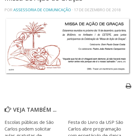
Telefones e Mapas
POR
ASSESSORIA DE COMUNICAÇÃO
· 17 DE DEZEMBRO DE 2018
Pessoas
Ensino
Graduação
Pós-Graduação
Educação a distância
Cursos de Extensão
Pesquisa e Inovação
Linhas de Pesquisa
Centros, Núcleos e Projetos em Rede
Pós-doutorado
Iniciação Científica
Transferência de Tecnologia
Empresas Juniores
Extensão à Comunidade
VEJA TAMBÉM ...
Projetos, Programas e Cursos
Escolas públicas de São
Festa do Livro da USP São
Artes, Cultura e Esportes
Carlos podem solicitar
Carlos abre programação
Museus e Espaços Interativos
aulas gratuitas de
com espetáculo de dança