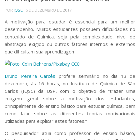
Telefones e Mapas
POR
IQSC
· 6 DE DEZEMBRO DE 2017
Pessoas
A motivação para estudar é essencial para um melhor
Ensino
desempenho. Muitos estudantes possuem dificuldades no
Graduação
conteúdo de Química, seja pela complexidade, nível de
Pós-Graduação
abstração exigido ou outros fatores internos e externos
Educação a distância
Cursos de Extensão
que dificultam sua aprendizagem.
Pesquisa e Inovação
Linhas de Pesquisa
Bruno Pereira Garcês
profere seminário no dia 13 de
Centros, Núcleos e Projetos em Rede
Pós-doutorado
dezembro, às 16 horas, no Instituto de Química de São
Iniciação Científica
Carlos (IQSC) da USP, com o objetivo de “trazer uma
Transferência de Tecnologia
imagem geral sobre a motivação dos estudantes,
Empresas Juniores
principalmente do ensino básico para estudar química, bem
Extensão à Comunidade
como falar sobre as diferentes teorias motivacionais
utilizadas para explicar estes fatores.”
Projetos, Programas e Cursos
Artes, Cultura e Esportes
O pesquisador atua como professor de ensino básico,
Museus e Espaços Interativos