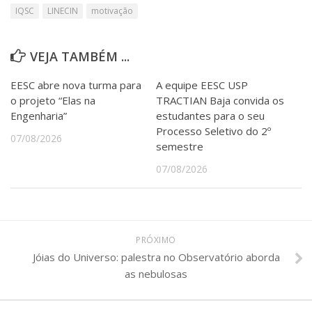
IQSC
LINECIN
motivação
VEJA TAMBÉM ...
EESC abre nova turma para
A equipe EESC USP
o projeto “Elas na
TRACTIAN Baja convida os
Engenharia”
estudantes para o seu
Processo Seletivo do 2º
07/08/2026
semestre
07/08/2026
PRÓXIMO
Jóias do Universo: palestra no Observatório aborda
as nebulosas