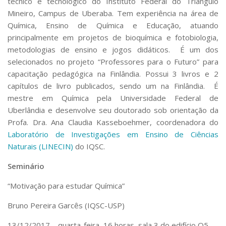
técnico e tecnológico do Instituto Federal do Triângulo
Serviços
Mineiro, Campus de Uberaba. Tem experiência na área de
Bibliotecas
Química, Ensino de Química e Educação, atuando
Apoio ao Estudante
principalmente em projetos de bioquímica e fotobiologia,
Segurança, Trânsito e Prevenção
metodologias de ensino e jogos didáticos. É um dos
RH, Administrativo e Financeiro
selecionados no projeto “Professores para o Futuro” para
Outros serviços
capacitação pedagógica na Finlândia. Possui 3 livros e 2
Comunicação
capítulos de livro publicados, sendo um na Finlândia. É
Assessorias e Mídias
mestre em Química pela Universidade Federal de
Aplicativos e Sites
Uberlândia e desenvolve seu doutorado sob orientação da
Jornal da USP
Profa. Dra. Ana Claudia Kasseboehmer, coordenadora do
Agenda de Eventos
Laboratório de Investigações em Ensino de Ciências
Defesa de Teses
Naturais (LINECIN)
do IQSC.
Seminário
“Motivação para estudar Química”
Bruno Pereira Garcês (IQSC-USP)
13/12/2017 – quarta-feira, 16 horas, sala 3 do edifício Q5