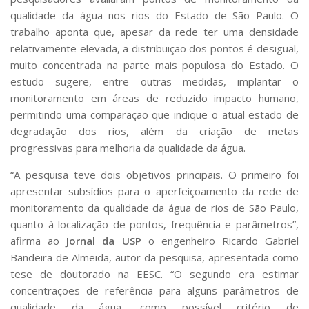
Serviços
qualidade da água nos rios do Estado de São Paulo. O
Bibliotecas
trabalho aponta que, apesar da rede ter uma densidade
Apoio ao Estudante
relativamente elevada, a distribuição dos pontos é desigual,
Segurança, Trânsito e Prevenção
muito concentrada na parte mais populosa do Estado. O
RH, Administrativo e Financeiro
estudo sugere, entre outras medidas, implantar o
Outros serviços
monitoramento em áreas de reduzido impacto humano,
Comunicação
permitindo uma comparação que indique o atual estado de
Assessorias e Mídias
degradação dos rios, além da criação de metas
Aplicativos e Sites
progressivas para melhoria da qualidade da água.
Jornal da USP
Agenda de Eventos
“A pesquisa teve dois objetivos principais. O primeiro foi
Defesa de Teses
apresentar subsídios para o aperfeiçoamento da rede de
monitoramento da qualidade da água de rios de São Paulo,
quanto à localização de pontos, frequência e parâmetros”,
afirma ao
Jornal da USP
o engenheiro Ricardo Gabriel
Bandeira de Almeida, autor da pesquisa, apresentada como
tese de doutorado na EESC. “O segundo era estimar
concentrações de referência para alguns parâmetros de
qualidade da água, como possível critério de