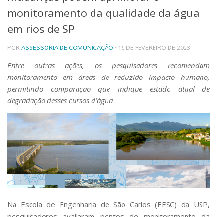
monitoramento da qualidade da água
Telefones e Mapas
Pessoas
em rios de SP
Ensino
POR
ASSESSORIA DE COMUNICAÇÃO
· 16 DE FEVEREIRO DE 2023
Graduação
Pós-Graduação
Entre outras ações, os pesquisadores recomendam
Educação a distância
monitoramento em áreas de reduzido impacto humano,
Cursos de Extensão
permitindo comparação que indique estado atual de
Pesquisa e Inovação
degradação desses cursos d’água
Linhas de Pesquisa
Centros, Núcleos e Projetos em Rede
Pós-doutorado
Iniciação Científica
Transferência de Tecnologia
Empresas Juniores
Extensão à Comunidade
Projetos, Programas e Cursos
Artes, Cultura e Esportes
N
a Escola de Engenharia de São Carlos (EESC) da USP,
Museus e Espaços Interativos
pesquisadores avaliaram pontos de monitoramento da