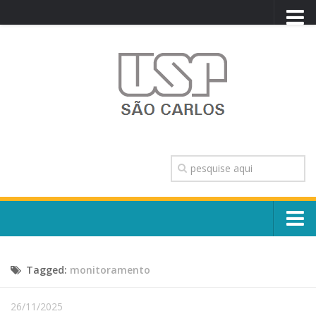
PORTAL USP
WEBMAIL
NEWSLETTER
VIDEOCAST
SISTEMAS USP
TRANSPARÊNCIA
OUVIDORIA
CONTATO
Sobre o Campus
ENGLISH
Tagged:
monitoramento
Escola, Institutos e Órgãos
Conselho Gestor e Dirigentes
Núcleos e Comissões
26/11/2025
História e Números