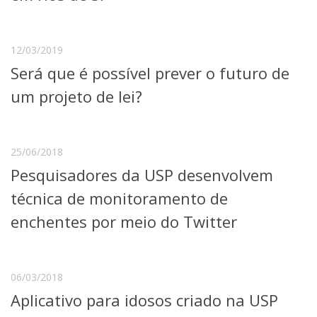
Serviços
Bibliotecas
Apoio ao Estudante
12/03/2019
Segurança, Trânsito e Prevenção
Será que é possível prever o futuro de
RH, Administrativo e Financeiro
Outros serviços
um projeto de lei?
Comunicação
Assessorias e Mídias
Aplicativos e Sites
25/06/2018
Jornal da USP
Pesquisadores da USP desenvolvem
Agenda de Eventos
Defesa de Teses
técnica de monitoramento de
enchentes por meio do Twitter
06/03/2018
Aplicativo para idosos criado na USP