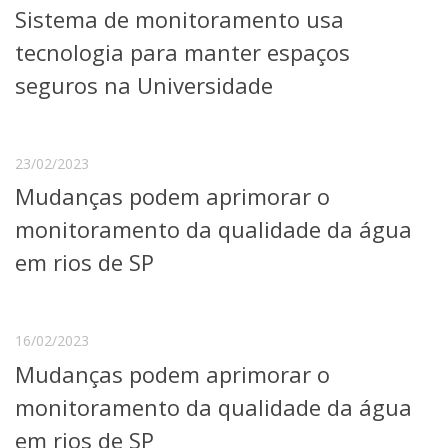
Sistema de monitoramento usa
Telefones e Mapas
Pessoas
tecnologia para manter espaços
Ensino
seguros na Universidade
Graduação
Pós-Graduação
Educação a distância
Cursos de Extensão
23/02/2023
Mudanças podem aprimorar o
Pesquisa e Inovação
Linhas de Pesquisa
monitoramento da qualidade da água
Centros, Núcleos e Projetos em Rede
em rios de SP
Pós-doutorado
Iniciação Científica
Transferência de Tecnologia
Empresas Juniores
16/02/2023
Extensão à Comunidade
Mudanças podem aprimorar o
Projetos, Programas e Cursos
monitoramento da qualidade da água
Artes, Cultura e Esportes
Museus e Espaços Interativos
em rios de SP