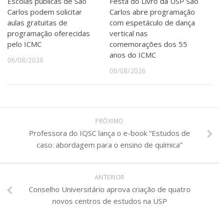
Escolas públicas de São
Festa do Livro da USP São
Carlos podem solicitar
Carlos abre programação
aulas gratuitas de
com espetáculo de dança
programação oferecidas
vertical nas
pelo ICMC
comemorações dos 55
anos do ICMC
06/08/2026
06/08/2026
PRÓXIMO
Professora do IQSC lança o e-book “Estudos de
caso: abordagem para o ensino de química”
ANTERIOR
Conselho Universitário aprova criação de quatro
novos centros de estudos na USP