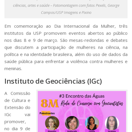
Serviços
ciências, artes e saúde – Fotomontagem com fotos Pexels, George
Bibliotecas
Campos/USP Imagens e Pixino
Apoio ao Estudante
Segurança, Trânsito e Prevenção
Em comemoração ao Dia Internacional da Mulher, três
RH, Administrativo e Financeiro
institutos da USP promovem eventos abertos ao público
Outros serviços
nos dias 8 e 9 de março. São mesas-redondas e debates
Comunicação
que discutem a participação de mulheres na ciência, na
Assessorias e Mídias
política e na identidade brasileira, além do uso de dados da
Aplicativos e Sites
saúde pública para enfrentar a violência contra mulheres e
Jornal da USP
meninas.
Agenda de Eventos
Defesa de Teses
Instituto de Geociências (IGc)
A Comissão
de Cultura e
Extensão do
IGc vai
promover,
no dia 9 de