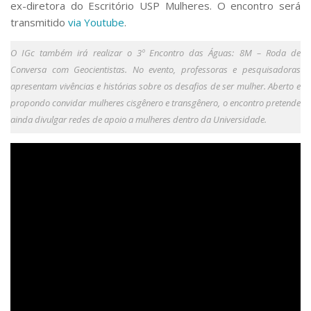
ex-diretora do Escritório USP Mulheres. O encontro será
transmitido
via Youtube
.
O IGc também irá realizar o
3º Encontro das Águas: 8M – Roda de
Conversa com Geocientistas
. No evento, professoras e pesquisadoras
apresentam vivências e histórias sobre os desafios de ser mulher. Aberto e
propondo convidar mulheres cisgênero e transgênero, o encontro pretende
ainda divulgar redes de apoio a mulheres dentro da Universidade.