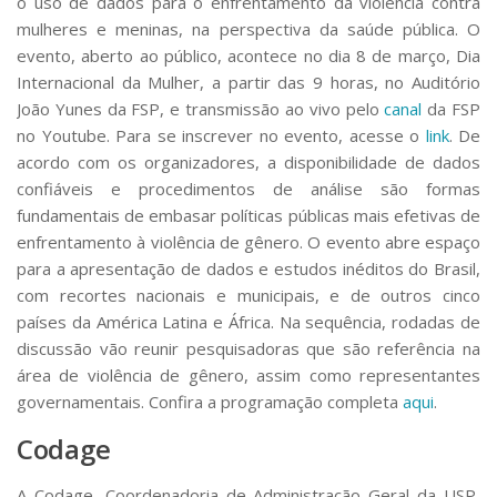
o uso de dados para o enfrentamento da violência contra
mulheres e meninas, na perspectiva da saúde pública. O
evento, aberto ao público, acontece no dia 8 de março, Dia
Internacional da Mulher, a partir das 9 horas, no Auditório
João Yunes da FSP, e transmissão ao vivo pelo
canal
da FSP
no Youtube. Para se inscrever no evento, acesse o
link
. De
acordo com os organizadores, a disponibilidade de dados
confiáveis e procedimentos de análise são formas
fundamentais de embasar políticas públicas mais efetivas de
enfrentamento à violência de gênero. O evento abre espaço
para a apresentação de dados e estudos inéditos do Brasil,
com recortes nacionais e municipais, e de outros cinco
países da América Latina e África. Na sequência, rodadas de
discussão vão reunir pesquisadoras que são referência na
área de violência de gênero, assim como representantes
governamentais. Confira a programação completa
aqui
.
Codage
A Codage, Coordenadoria de Administração Geral da USP,