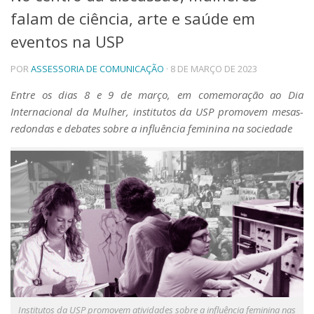
falam de ciência, arte e saúde em
Telefones e Mapas
Pessoas
eventos na USP
Ensino
POR
ASSESSORIA DE COMUNICAÇÃO
· 8 DE MARÇO DE 2023
Graduação
Pós-Graduação
Entre os dias 8 e 9 de março, em comemoração ao Dia
Educação a distância
Internacional da Mulher, institutos da USP promovem mesas-
Cursos de Extensão
redondas e debates sobre a influência feminina na sociedade
Pesquisa e Inovação
Linhas de Pesquisa
Centros, Núcleos e Projetos em Rede
Pós-doutorado
Iniciação Científica
Transferência de Tecnologia
Empresas Juniores
Extensão à Comunidade
Projetos, Programas e Cursos
Artes, Cultura e Esportes
Museus e Espaços Interativos
Institutos da USP promovem atividades sobre a influência feminina nas