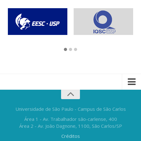
Universidade de São Paulo - Campus de São Carlos
Área 1 - Av. Trabalhador são-carlense, 400
Área 2 - Av. João Dagnone, 1100, São Carlos/SP
Créditos