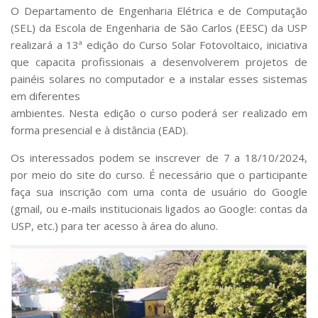
Serviços
O Departamento de Engenharia Elétrica e de Computação
(SEL) da Escola de Engenharia de São Carlos (EESC) da USP
Bibliotecas
Apoio ao Estudante
realizará a 13ª edição do Curso Solar Fotovoltaico, iniciativa
Segurança, Trânsito e Prevenção
que capacita profissionais a desenvolverem projetos de
RH, Administrativo e Financeiro
painéis solares no computador e a instalar esses sistemas
Outros serviços
em diferentes
Comunicação
ambientes. Nesta edição o curso poderá ser realizado em
Assessorias e Mídias
forma presencial e à distância (EAD).
Aplicativos e Sites
Os interessados podem se inscrever de 7 a 18/10/2024,
Jornal da USP
Agenda de Eventos
por meio do site do curso. É necessário que o participante
Defesa de Teses
faça sua inscrição com uma conta de usuário do Google
(gmail, ou e-mails institucionais ligados ao Google: contas da
USP, etc.) para ter acesso à área do aluno.