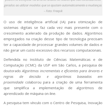
Serviços
gerados ao utilizar modelos que se ajustam automaticamente a mudanças
Bibliotecas
– Foto: Freepik
Apoio ao Estudante
Segurança, Trânsito e Prevenção
O uso de inteligência artificial (IA) para otimização de
RH, Administrativo e Financeiro
sistemas digitais se faz cada vez mais presente com o
Outros serviços
crescimento acelerado da produção de dados. Algoritmos
Comunicação
empregados na criação desse tipo de tecnologia precisam
Assessorias e Mídias
ter a capacidade de processar grandes volumes de dados e
Aplicativos e Sites
não gerar um custo excessivo dos recursos computacionais.
Jornal da USP
Agenda de Eventos
Defendida no Instituto de Ciências Matemáticas e de
Defesa de Teses
Computação (ICMC) da USP em São Carlos, a pesquisa de
doutorado
Algoritmos incrementais e eficientes para árvores e
regras de decisão e algoritmos baseados em
proximidade
colaborou para a criação de uma ferramenta
que simplifica a implementação de algoritmos de
aprendizado de máquina on-line.
A pesquisa tem vínculo com o Centro de Pesquisa, Inovação