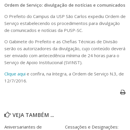
Serviços
Ordem de Serviço: divulgação de notícias e comunicados
Bibliotecas
O Prefeito do Campus da USP São Carlos expediu Ordem de
Apoio ao Estudante
Serviço estabelecendo os procedimentos para divulgação
Segurança, Trânsito e Prevenção
RH, Administrativo e Financeiro
de comunicados e notícias da PUSP-SC.
Outros serviços
O Gabinete do Prefeito e as Chefias Técnicas de Divisão
Comunicação
serão os autorizadores da divulgação, cujo conteúdo deverá
Assessorias e Mídias
ser enviado com antecedência mínima de 24 horas para o
Aplicativos e Sites
Serviço de Apoio Institucional (SVINST).
Jornal da USP
Agenda de Eventos
Clique aqui
e confira, na íntegra, a Ordem de Serviço N.3, de
Defesa de Teses
12/7/2016.
VEJA TAMBÉM ...
Aniversariantes de
Cessações e Designações: