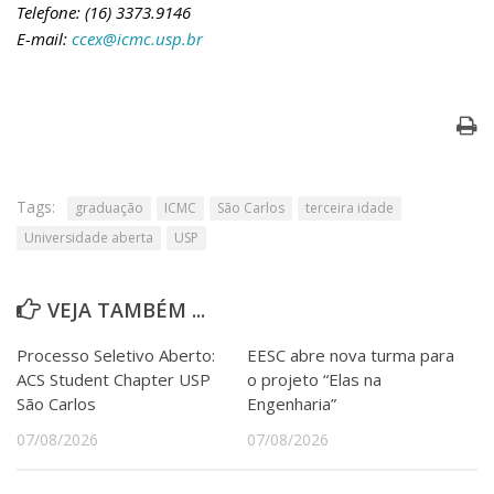
Telefone: (16) 3373.9146
E-mail:
ccex@icmc.usp.br
Tags:
graduação
ICMC
São Carlos
terceira idade
Universidade aberta
USP
VEJA TAMBÉM ...
Processo Seletivo Aberto:
EESC abre nova turma para
ACS Student Chapter USP
o projeto “Elas na
São Carlos
Engenharia”
07/08/2026
07/08/2026