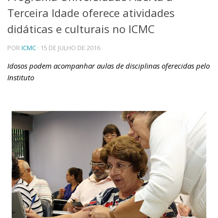
Terceira Idade oferece atividades
Telefones e Mapas
Pessoas
didáticas e culturais no ICMC
Ensino
POR
ICMC
· 15 DE JULHO DE 2016
Graduação
Pós-Graduação
Idosos podem acompanhar aulas de disciplinas oferecidas pelo
Educação a distância
Instituto
Cursos de Extensão
Pesquisa e Inovação
Linhas de Pesquisa
Centros, Núcleos e Projetos em Rede
Pós-doutorado
Iniciação Científica
Transferência de Tecnologia
Empresas Juniores
Extensão à Comunidade
Projetos, Programas e Cursos
Artes, Cultura e Esportes
Museus e Espaços Interativos