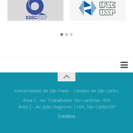
Universidade de São Paulo - Campus de São Carlos
Área 1 - Av. Trabalhador são-carlense, 400
Área 2 - Av. João Dagnone, 1100, São Carlos/SP
Créditos