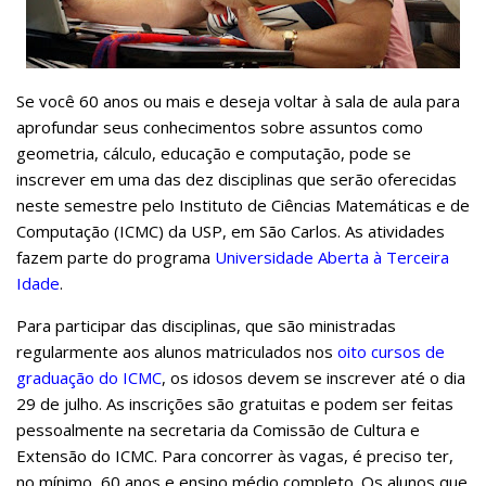
Serviços
Bibliotecas
Apoio ao Estudante
Segurança, Trânsito e Prevenção
Se você 60 anos ou mais e deseja voltar à sala de aula para
RH, Administrativo e Financeiro
aprofundar seus conhecimentos sobre assuntos como
Outros serviços
geometria, cálculo, educação e computação, pode se
Comunicação
inscrever em uma das dez disciplinas que serão oferecidas
Assessorias e Mídias
neste semestre pelo Instituto de Ciências Matemáticas e de
Aplicativos e Sites
Computação (ICMC) da USP, em São Carlos. As atividades
Jornal da USP
fazem parte do programa
Universidade Aberta à Terceira
Agenda de Eventos
Idade
.
Defesa de Teses
Para participar das disciplinas, que são ministradas
regularmente aos alunos matriculados nos
oito cursos de
graduação do ICMC
, os idosos devem se inscrever até o dia
29 de julho. As inscrições são gratuitas e podem ser feitas
pessoalmente na secretaria da Comissão de Cultura e
Extensão do ICMC. Para concorrer às vagas, é preciso ter,
no mínimo, 60 anos e ensino médio completo. Os alunos que