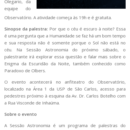
Olegario, da
Serviços
equipe do
Bibliotecas
Observatório. A atividade começa às 19h e é gratuita.
Apoio ao Estudante
Segurança, Trânsito e Prevenção
Sinopse da palestra:
Por que o céu é escuro à noite? Essa
RH, Administrativo e Financeiro
é uma pergunta que a Humanidade se faz há um bom tempo
Outros serviços
e sua resposta não é somente porque o Sol não está no
Comunicação
céu. Na Sessão Astronomia do próximo sábado, o
Assessorias e Mídias
palestrante irá explorar essa questão e falar mais sobre o
Aplicativos e Sites
Enigma da Escuridão da Noite, também conhecido como
Jornal da USP
Paradoxo de Olbers.
Agenda de Eventos
Defesa de Teses
O evento acontecerá no anfiteatro do Observatório,
localizado na Área 1 da USP de São Carlos, acesso para
pedestres próximo à esquina da Av. Dr. Carlos Botelho com
a Rua Visconde de Inhaúma.
Sobre o evento
A Sessão Astronomia é um programa de palestras do