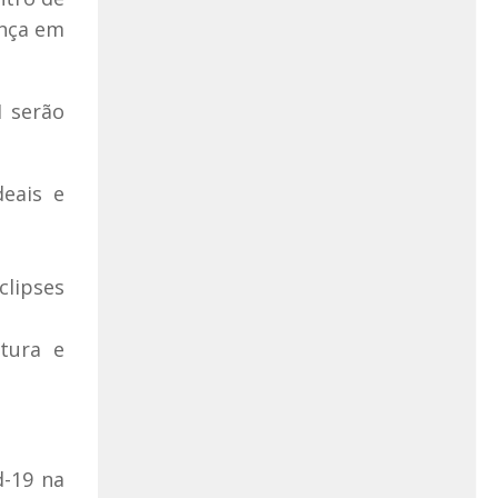
ença em
I serão
deais e
clipses
utura e
d-19 na