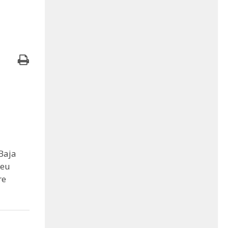
Baja
seu
re