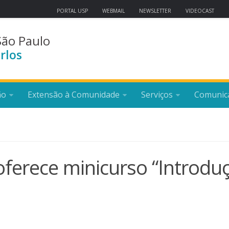
PORTAL USP
WEBMAIL
NEWSLETTER
VIDEOCAST
São Paulo
rlos
ão
Extensão à Comunidade
Serviços
Comunic
ferece minicurso “Introdu