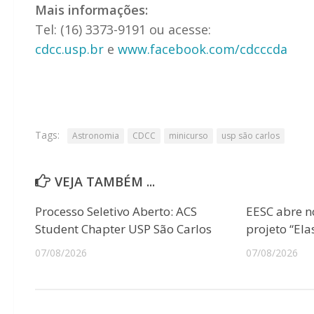
Mais informações:
Tel: (16) 3373-9191 ou acesse:
cdcc.usp.br
e
www.facebook.com/cdcccda
Tags:
Astronomia
CDCC
minicurso
usp são carlos
VEJA TAMBÉM ...
Processo Seletivo Aberto: ACS
EESC abre n
Student Chapter USP São Carlos
projeto “Ela
07/08/2026
07/08/2026