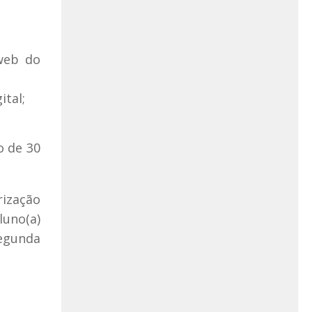
 web do
ital;
o de 30
rização
luno(a)
segunda