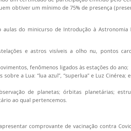
a quem obtiver um mínimo de 75% de presença (pres
 aulas do minicurso de Introdução à Astronomia 
telações e astros visíveis a olho nu, pontos car
 movimentos, fenômenos ligados às estações do ano;
 sobre a Lua: “lua azul”, “superlua” e Luz Cinérea; e
ervação de planetas; órbitas planetárias; estr
ário ao qual pertencemos.
 apresentar comprovante de vacinação contra Covi