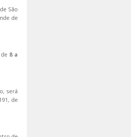
 de São
onde de
s de
8 a
o, será
191, de
ntro de