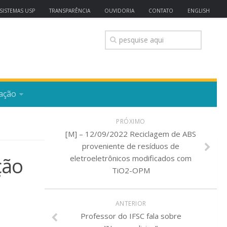
SISTEMAS USP
TRANSPARÊNCIA
OUVIDORIA
CONTATO
ENGLISH
ação
PRÓXIMO
[M] – 12/09/2022 Reciclagem de ABS
proveniente de resíduos de
ção
eletroeletrônicos modificados com
TiO2-OPM
ANTERIOR
Professor do IFSC fala sobre