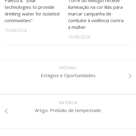
Palestra: “Solar
Torre do Relógio recebe
technologies to provide
iluminação na cor lilás para
drinking water for isolated
marcar campanha de
communities”
combate à violência contra
a mulher
10/08/2026
10/08/2026
PRÓXIMO
Estágios e Oportunidades
ANTERIOR
Artigo: Prelúdio de tempestade