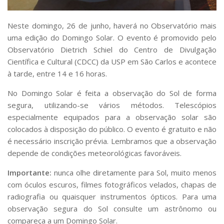
Serviços
Bibliotecas
Neste domingo, 26 de junho, haverá no Observatório mais
Apoio ao Estudante
uma edição do Domingo Solar. O evento é promovido pelo
Segurança, Trânsito e Prevenção
Observatório Dietrich Schiel do Centro de Divulgação
RH, Administrativo e Financeiro
Científica e Cultural (CDCC) da USP em São Carlos e acontece
Outros serviços
à tarde, entre 14 e 16 horas.
Comunicação
Assessorias e Mídias
No Domingo Solar é feita a observação do Sol de forma
Aplicativos e Sites
segura, utilizando-se vários métodos. Telescópios
Jornal da USP
especialmente equipados para a observação solar são
Agenda de Eventos
colocados à disposição do público. O evento é gratuito e não
Defesa de Teses
é necessário inscrição prévia. Lembramos que a observação
depende de condições meteorológicas favoráveis.
Importante:
nunca olhe diretamente para Sol, muito menos
com óculos escuros, filmes fotográficos velados, chapas de
radiografia ou quaisquer instrumentos ópticos. Para uma
observação segura do Sol consulte um astrônomo ou
compareça a um Domingo Solar.