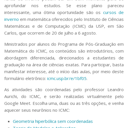
Serviços
aprofundar nos estudos. Se esse plano pareceu
Bibliotecas
interessante, uma ótima oportunidade são os
cursos de
Apoio ao Estudante
inverno
em matemática oferecidos pelo Instituto de Ciências
Segurança, Trânsito e Prevenção
Matemáticas e de Computação (ICMC) da USP, em São
RH, Administrativo e Financeiro
Carlos, que ocorrem de 20 de julho a 6 agosto.
Outros serviços
Comunicação
Ministrados por alunos do Programa de Pós-Graduação em
Matemática do ICMC, os conteúdos são introdutórios, com
Assessorias e Mídias
abordagem diferenciada, direcionados a estudantes de
Aplicativos e Sites
Jornal da USP
graduação na área de ciências exatas. Para participar, basta
Agenda de Eventos
manifestar interesse, até o início das aulas, por meio deste
Defesa de Teses
formulário eletrônico:
icmc.usp.br/e/1bf05
.
As atividades são coordenadas pelo professor Leandro
Aurichi, do ICMC, e serão realizadas virtualmente pelo
Google Meet. Escolha uma, duas ou as três opções, e venha
aquecer seus neurônios no ICMC:
Geometria hiperbólica sem coordenadas
Teoria de Modelos e Aplicações