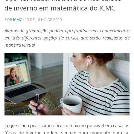
de inverno em matemática do ICMC
Telefones e Mapas
Pessoas
POR
ICMC
· 15 DE JULHO DE 2020
Ensino
Graduação
Alunos de graduação podem aprofundar seus conhecimentos
Pós-Graduação
em três diferentes opções de cursos que serão realizados de
Educação a distância
maneira virtual
Cursos de Extensão
Pesquisa e Inovação
Linhas de Pesquisa
Centros, Núcleos e Projetos em Rede
Pós-doutorado
Iniciação Científica
Transferência de Tecnologia
Empresas Juniores
Extensão à Comunidade
Projetos, Programas e Cursos
Artes, Cultura e Esportes
Já que ainda precisamos ficar o máximo possível em casa, as
Museus e Espaços Interativos
férias de inverno podem ser um bom momento para se