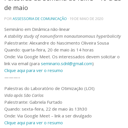
de maio
Telefones e Mapas
Pessoas
POR
ASSESSORIA DE COMUNICAÇÃO
· 19 DE MAIO DE 2020
Ensino
Graduação
Seminário em Dinâmica não-linear
Pós-Graduação
A stability study of nonuniform nonautonomous hyperbolicity
Educação a distância
Palestrante: Alexandre do Nascimento Oliveira Sousa
Cursos de Extensão
Quando: quarta-feira, 20 de maio às 14 horas
Pesquisa e Inovação
Onde: Via Google Meet. Os interessados devem solicitar o
link via email (para
seminario.sdnl@gmail.com
)
Linhas de Pesquisa
Centros, Núcleos e Projetos em Rede
Clique aqui para ver o resumo
Pós-doutorado
———–
Iniciação Científica
Transferência de Tecnologia
Palestras do Laboratório de Otimização (LOt)
Empresas Juniores
Vida após São Carlos
Extensão à Comunidade
Palestrante: Gabriela Furtado
Quando: sexta-feira, 22 de maio às 13h30
Projetos, Programas e Cursos
Onde: Via Google Meet – link a ser divulgado
Artes, Cultura e Esportes
Clique aqui para ver o resumo
Museus e Espaços Interativos