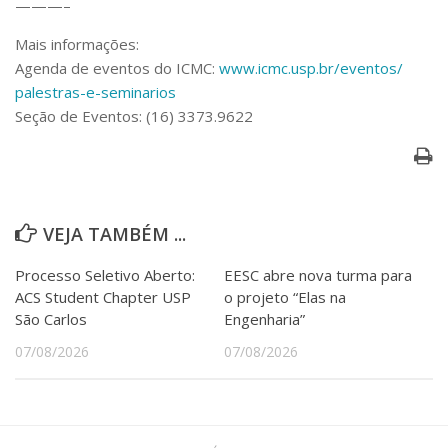
———–
Serviços
Bibliotecas
Mais informações:
Apoio ao Estudante
Agenda de eventos do ICMC:
www.icmc.usp.br/eventos/
Segurança, Trânsito e Prevenção
palestras-e-seminarios
RH, Administrativo e Financeiro
Seção de Eventos: (16) 3373.9622
Outros serviços
Comunicação
Assessorias e Mídias
Aplicativos e Sites
Jornal da USP
VEJA TAMBÉM ...
Agenda de Eventos
Defesa de Teses
Processo Seletivo Aberto:
EESC abre nova turma para
ACS Student Chapter USP
o projeto “Elas na
São Carlos
Engenharia”
07/08/2026
07/08/2026