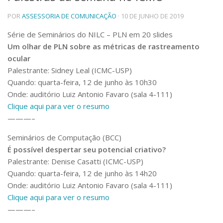
Telefones e Mapas
POR
ASSESSORIA DE COMUNICAÇÃO
· 10 DE JUNHO DE 2019
Pessoas
Série de Seminários do NILC – PLN em 20 slides
Ensino
Um olhar de PLN sobre as métricas de rastreamento
Graduação
ocular
Pós-Graduação
Palestrante: Sidney Leal (ICMC-USP)
Educação a distância
Cursos de Extensão
Quando: quarta-feira, 12 de junho às 10h30
Onde: auditório Luiz Antonio Favaro (sala 4-111)
Pesquisa e Inovação
Clique aqui para ver o resumo
Linhas de Pesquisa
———–
Centros, Núcleos e Projetos em Rede
Pós-doutorado
Seminários de Computação (BCC)
Iniciação Científica
É possível despertar seu potencial criativo?
Transferência de Tecnologia
Palestrante: Denise Casatti (ICMC-USP)
Empresas Juniores
Quando: quarta-feira, 12 de junho às 14h20
Extensão à Comunidade
Onde: auditório Luiz Antonio Favaro (sala 4-111)
Projetos, Programas e Cursos
Clique aqui para ver o resumo
Artes, Cultura e Esportes
———–
Museus e Espaços Interativos