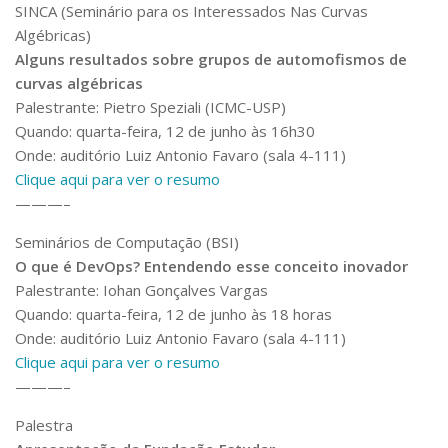
Serviços
SINCA (Seminário para os Interessados Nas Curvas
Algébricas)
Bibliotecas
Alguns resultados sobre grupos de automofismos de
Apoio ao Estudante
Segurança, Trânsito e Prevenção
curvas algébricas
RH, Administrativo e Financeiro
Palestrante: Pietro Speziali (ICMC-USP)
Outros serviços
Quando: quarta-feira, 12 de junho às 16h30
Comunicação
Onde: auditório Luiz Antonio Favaro (sala 4-111)
Clique aqui para ver o resumo
Assessorias e Mídias
———–
Aplicativos e Sites
Jornal da USP
Seminários de Computação (BSI)
Agenda de Eventos
O que é DevOps? Entendendo esse conceito inovador
Defesa de Teses
Palestrante: Iohan Gonçalves Vargas
Quando: quarta-feira, 12 de junho às 18 horas
Onde: auditório Luiz Antonio Favaro (sala 4-111)
Clique aqui para ver o resumo
———–
Palestra