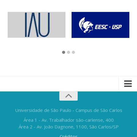
Universidade de São Paulo - Campus de São Carlos
Área 1 - Av. Trabalhador são-carlense, 400
Área 2 - Av. João Dagnone, 1100, São Carlos/SP
Créditos