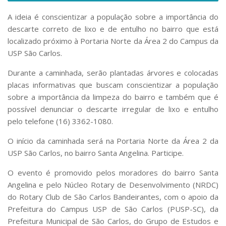
Serviços
A ideia é conscientizar a população sobre a importância do
Bibliotecas
descarte correto de lixo e de entulho no bairro que está
Apoio ao Estudante
localizado próximo à Portaria Norte da Área 2 do Campus da
Segurança, Trânsito e Prevenção
RH, Administrativo e Financeiro
USP São Carlos.
Outros serviços
Durante a caminhada, serão plantadas árvores e colocadas
Comunicação
placas informativas que buscam conscientizar a população
Assessorias e Mídias
sobre a importância da limpeza do bairro e também que é
Aplicativos e Sites
possível denunciar o descarte irregular de lixo e entulho
Jornal da USP
pelo telefone (16) 3362-1080.
Agenda de Eventos
Defesa de Teses
O início da caminhada será na Portaria Norte da Área 2 da
USP São Carlos, no bairro Santa Angelina. Participe.
O evento é promovido pelos moradores do bairro Santa
Angelina e pelo Núcleo Rotary de Desenvolvimento (NRDC)
do Rotary Club de São Carlos Bandeirantes, com o apoio da
Prefeitura do Campus USP de São Carlos (PUSP-SC), da
Prefeitura Municipal de São Carlos, do Grupo de Estudos e