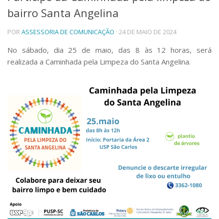
bairro Santa Angelina
Telefones e Mapas
Pessoas
POR
ASSESSORIA DE COMUNICAÇÃO
· 24 DE MAIO DE 2024
Ensino
Graduação
No sábado, dia 25 de maio, das 8 às 12 horas, será
Pós-Graduação
realizada a Caminhada pela Limpeza do Santa Angelina.
Educação a distância
Cursos de Extensão
Pesquisa e Inovação
Linhas de Pesquisa
Centros, Núcleos e Projetos em Rede
Pós-doutorado
Iniciação Científica
Transferência de Tecnologia
Empresas Juniores
Extensão à Comunidade
Projetos, Programas e Cursos
Artes, Cultura e Esportes
Museus e Espaços Interativos