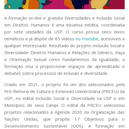
Serviços
Bibliotecas
Apoio ao Estudante
A formação on-line e gratuita
Diversidades e Inclusão Social
Segurança, Trânsito e Prevenção
em Direitos Humanos
é uma iniciativa inédita, coordenada
RH, Administrativo e Financeiro
por sete unidades da USP. O curso possui cinco eixos
Outros serviços
temáticos e já dispõe de 85 vídeos
no Youtube
, acessíveis a
Comunicação
qualquer interessado. Resultado do projeto
Inclusão Social e
Diversidade: Direitos Humanos e Relações de Gênero, Raça
Assessorias e Mídias
Aplicativos e Sites
e Orientação Sexual como Fundamentos da Igualdade
, a
Jornal da USP
formação visa a proporcionar espaços de aprendizado e
Agenda de Eventos
debates sobre processos de inclusão e diversidade.
Defesa de Teses
Criado em 2021, o projeto foi um dos selecionados pela
Pró-Reitoria de Cultura e Extensão Universitária (PRCEU) da
USP, no edital
Inclusão Social e Diversidade na USP e em
Municípios de seus Campi
. O edital da PRCEU selecionou
projetos relacionados à Agenda 2030 da Organização das
Nações Unidas, que propõe 17 Objetivos para o
Desenvolvimento Sustentável (ODS). A formação em