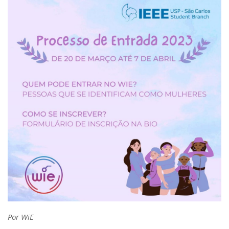
Serviços
Bibliotecas
Apoio ao Estudante
Segurança, Trânsito e Prevenção
RH, Administrativo e Financeiro
Outros serviços
Comunicação
Assessorias e Mídias
Aplicativos e Sites
Jornal da USP
Agenda de Eventos
Defesa de Teses
Por WiE