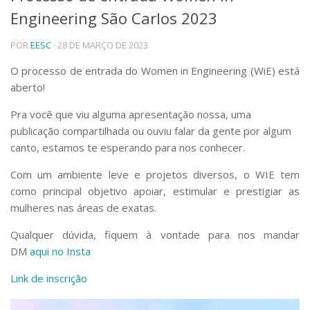
Engineering São Carlos 2023
Telefones e Mapas
Pessoas
POR
EESC
· 28 DE MARÇO DE 2023
Ensino
Graduação
O processo de entrada do Women in Engineering (WiE) está
Pós-Graduação
aberto!
Educação a distância
Cursos de Extensão
Pra você que viu alguma apresentação nossa, uma
publicação compartilhada ou ouviu falar da gente por algum
Pesquisa e Inovação
canto, estamos te esperando para nos conhecer.
Linhas de Pesquisa
Centros, Núcleos e Projetos em Rede
Com um ambiente leve e projetos diversos, o WIE tem
Pós-doutorado
como principal objetivo apoiar, estimular e prestigiar as
Iniciação Científica
mulheres nas áreas de exatas.
Transferência de Tecnologia
Empresas Juniores
Qualquer dúvida, fiquem à vontade para nos mandar
Extensão à Comunidade
DM
aqui no Insta
Projetos, Programas e Cursos
Link de inscrição
Artes, Cultura e Esportes
Museus e Espaços Interativos