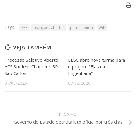
Tags:
IEEE
inscrições abertas
permanência
WiE
VEJA TAMBÉM ...
Processo Seletivo Aberto:
EESC abre nova turma para
ACS Student Chapter USP
o projeto “Elas na
São Carlos
Engenharia”
07/08/2026
07/08/2026
PRÓXIMO
Governo do Estado decreta luto oficial por três dias