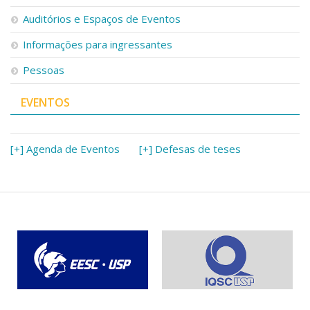
Serviços
Auditórios e Espaços de Eventos
Bibliotecas
Apoio ao Estudante
Informações para ingressantes
Segurança, Trânsito e Prevenção
Pessoas
RH, Administrativo e Financeiro
Outros serviços
EVENTOS
Comunicação
Assessorias e Mídias
Aplicativos e Sites
[+] Agenda de Eventos
[+] Defesas de teses
Jornal da USP
Agenda de Eventos
Defesa de Teses