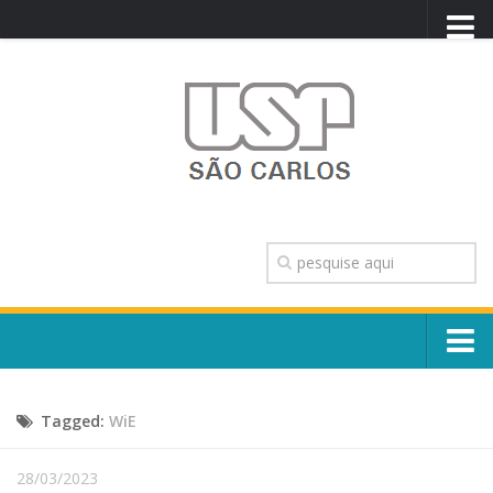
PORTAL USP
WEBMAIL
NEWSLETTER
VIDEOCAST
SISTEMAS USP
TRANSPARÊNCIA
OUVIDORIA
CONTATO
Sobre o Campus
ENGLISH
Tagged:
WiE
Escola, Institutos e Órgãos
Conselho Gestor e Dirigentes
Núcleos e Comissões
28/03/2023
História e Números