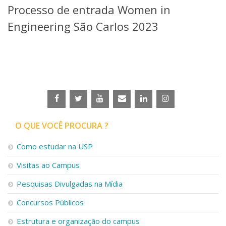
Processo de entrada Women in
Telefones e Mapas
Pessoas
Engineering São Carlos 2023
Ensino
Graduação
Pós-Graduação
Educação a distância
Cursos de Extensão
Pesquisa e Inovação
Linhas de Pesquisa
Centros, Núcleos e Projetos em Rede
O QUE VOCÊ PROCURA ?
Pós-doutorado
Iniciação Científica
Como estudar na USP
Transferência de Tecnologia
Visitas ao Campus
Empresas Juniores
Extensão à Comunidade
Pesquisas Divulgadas na Mídia
Projetos, Programas e Cursos
Concursos Públicos
Artes, Cultura e Esportes
Museus e Espaços Interativos
Estrutura e organização do campus