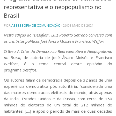
representativa e o neopopulismo no
Telefones e Mapas
Pessoas
Brasil
Ensino
POR
ASSESSORIA DE COMUNICAÇÃO
· 26 DE MAIO DE 2021
Graduação
Pós-Graduação
Nesta edição do “Desafios”, Luiz Roberto Serrano conversa com
Educação a distância
os cientistas políticos José Álvaro Moisés e Francisco Weffort
Cursos de Extensão
Pesquisa e Inovação
O livro A
Crise da Democracia Representativa e Neopopulismo
no Brasil
, de autoria de José Álvaro Moisés e Francisco
Linhas de Pesquisa
Centros, Núcleos e Projetos em Rede
Weffort, é o tema central deste episódio do
Pós-doutorado
programa
Desafios
.
Iniciação Científica
Transferência de Tecnologia
Os autores falam da democracia depois de 32 anos de uma
Empresas Juniores
experiência democrática pós-autoritária, “considerada uma
Extensão à Comunidade
das maiores democracias eleitorais do mundo, atrás apenas
da Índia, Estados Unidos e da Rússia, com cerca de 150
Projetos, Programas e Cursos
milhões de eleitores de um total de 212 milhões de
Artes, Cultura e Esportes
habitantes. [….] e após o período de mais de duas décadas
Museus e Espaços Interativos