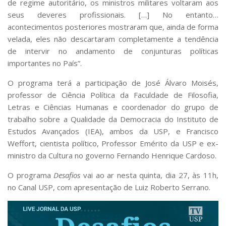
de regime autoritário, os ministros militares voltaram aos
Serviços
seus deveres profissionais. […] No entanto…
Bibliotecas
acontecimentos posteriores mostraram que, ainda de forma
Apoio ao Estudante
velada, eles não descartaram completamente a tendência
Segurança, Trânsito e Prevenção
de intervir no andamento de conjunturas políticas
RH, Administrativo e Financeiro
Outros serviços
importantes no País”.
Comunicação
O programa terá a participação de José Álvaro Moisés,
Assessorias e Mídias
professor de Ciência Política da Faculdade de Filosofia,
Aplicativos e Sites
Letras e Ciências Humanas e coordenador do grupo de
Jornal da USP
trabalho sobre a Qualidade da Democracia do Instituto de
Agenda de Eventos
Estudos Avançados (IEA), ambos da USP, e Francisco
Defesa de Teses
Weffort, cientista político, Professor Emérito da USP e ex-
ministro da Cultura no governo Fernando Henrique Cardoso.
O programa
Desafios
vai ao ar nesta quinta, dia 27, às 11h,
no Canal USP, com apresentação de Luiz Roberto Serrano.