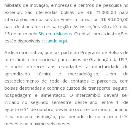
Serviços
hábitats de inovação, empresas e centros de pesquisa no
Bibliotecas
exterior. São oferecidas bolsas de R$ 21.000,00 para
Apoio ao Estudante
intercâmbio em países da América Latina, ou R$ 30.000,00
Segurança, Trânsito e Prevenção
para destinos fora dessa região. As inscrições vão até o dia
RH, Administrativo e Financeiro
15 de maio pelo
Sistema Mundus
. O edital com as instruções
Outros serviços
estão disponíveis
clicando aqui
.
Comunicação
A ideia da iniciativa, que faz parte do Programa de Bolsas de
Assessorias e Mídias
Intercâmbio Internacional para alunos de Graduação da USP,
Aplicativos e Sites
é poder oferecer aos estudantes a oportunidade de
Jornal da USP
Agenda de Eventos
aprendizado técnico e mercadológico, além do
Defesa de Teses
estabelecimento de rede de contatos e parcerias, com
bolsas destinadas a cobrir os custos de transporte, seguro,
hospedagem e alimentação. O intercâmbio deverá ser
iniciado no segundo semestre deste ano, entre 1º de
agosto e 31 de outubro, devendo ocorrer de modo contínuo
e na mesma instituição, por período de no mínimo três
meses e no máximo seis meses.