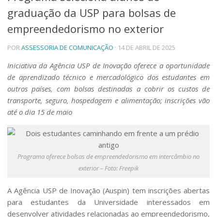
graduação da USP para bolsas de
Telefones e Mapas
Pessoas
empreendedorismo no exterior
Ensino
POR
ASSESSORIA DE COMUNICAÇÃO
· 14 DE ABRIL DE 2025
Graduação
Pós-Graduação
Iniciativa da Agência USP de Inovação oferece a oportunidade
Educação a distância
de aprendizado técnico e mercadológico dos estudantes em
Cursos de Extensão
outros países, com bolsas destinadas a cobrir os custos de
Pesquisa e Inovação
transporte, seguro, hospedagem e alimentação; inscrições vão
Linhas de Pesquisa
até o dia 15 de maio
Centros, Núcleos e Projetos em Rede
Pós-doutorado
Iniciação Científica
Transferência de Tecnologia
Programa oferece bolsas de empreendedorismo em intercâmbio no
Empresas Juniores
exterior – Foto: Freepik
Extensão à Comunidade
Projetos, Programas e Cursos
A Agência USP de Inovação (Auspin) tem inscrições abertas
Artes, Cultura e Esportes
para estudantes da Universidade interessados em
Museus e Espaços Interativos
desenvolver atividades relacionadas ao empreendedorismo,