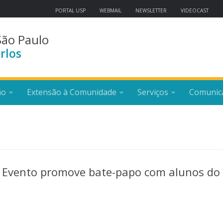
PORTAL USP
WEBMAIL
NEWSLETTER
VIDEOCAST
São Paulo
rlos
ão
Extensão à Comunidade
Serviços
Comunic
l? Evento promove bate-papo com alunos do