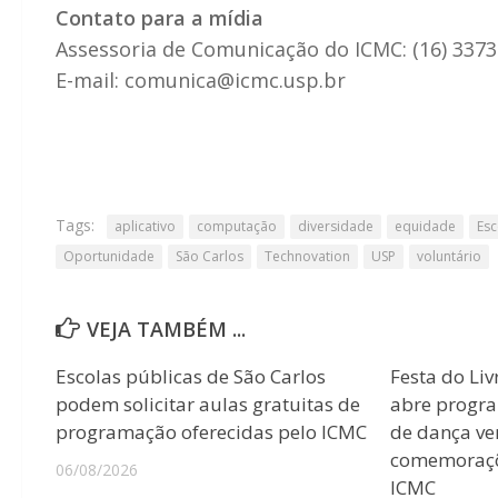
Contato para a mídia
Assessoria de Comunicação do ICMC: (16) 337
E-mail: comunica@icmc.usp.br
Tags:
aplicativo
computação
diversidade
equidade
Esc
Oportunidade
São Carlos
Technovation
USP
voluntário
VEJA TAMBÉM ...
Escolas públicas de São Carlos
Festa do Liv
podem solicitar aulas gratuitas de
abre progr
programação oferecidas pelo ICMC
de dança ver
comemoraçõ
06/08/2026
ICMC