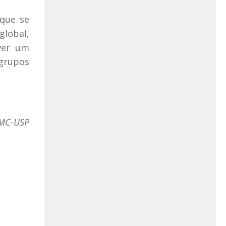
 que se
global,
ver um
 grupos
CMC-USP