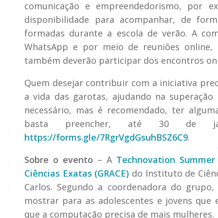
comunicação e empreendedorismo, por ex
disponibilidade para acompanhar, de for
formadas durante a escola de verão. A co
WhatsApp e por meio de reuniões online, 
também deverão participar dos encontros onl
Quem desejar contribuir com a iniciativa pre
a vida das garotas, ajudando na superação 
necessário, mas é recomendado, ter alguma 
basta preencher, até 30 de jane
https://forms.gle/7RgrVgdGsuhBSZ6C9
.
Sobre o evento
–
A
Technovation Summer S
Ciências Exatas (GRACE)
do Instituto de Ciê
Carlos. Segundo a coordenadora do grupo, p
mostrar para as adolescentes e jovens que e
que a computação precisa de mais mulheres.