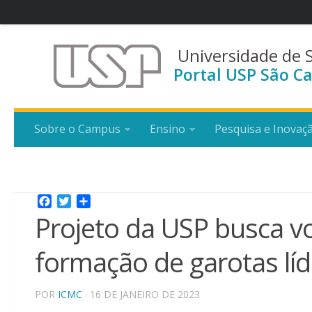
Universidade de 
Portal USP São Ca
Sobre o Campus
Ensino
Pesquisa e Inovaç
Facebook
Twitter
Share
Projeto da USP busca vo
formação de garotas lí
POR
ICMC
· 16 DE JANEIRO DE 2023