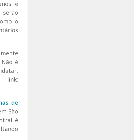
anos e
 serão
como o
tários
vamente
. Não é
idatar,
link:
nas de
 em São
ntral é
altando