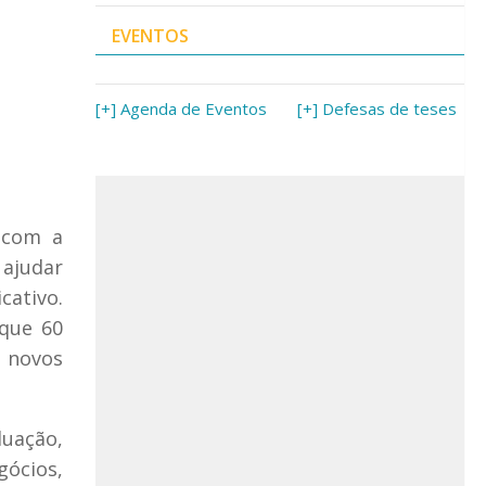
EVENTOS
[+] Agenda de Eventos
[+] Defesas de teses
 com a
 ajudar
cativo.
 que 60
r novos
duação,
ócios,