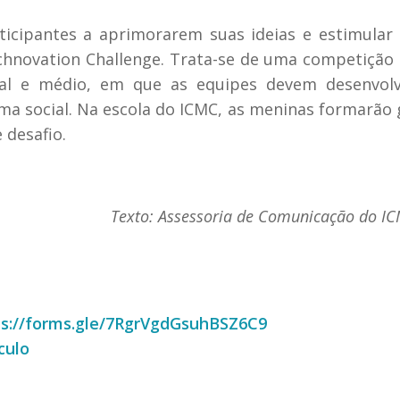
articipantes a aprimorarem suas ideias e estimular
chnovation Challenge
. Trata-se de uma competição 
tal e médio, em que as equipes devem desenvol
ema social. Na escola do ICMC, as meninas formarão
 desafio.
Texto: Assessoria de Comunicação do I
ps://forms.gle/7RgrVgdGsuhBSZ6C9
culo