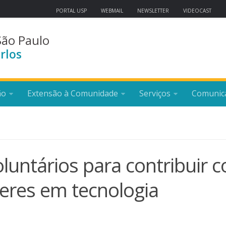
PORTAL USP
WEBMAIL
NEWSLETTER
VIDEOCAST
São Paulo
rlos
ão
Extensão à Comunidade
Serviços
Comunic
luntários para contribuir 
deres em tecnologia