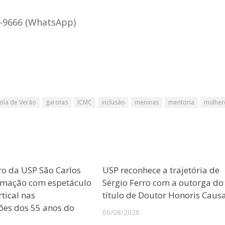
3-9666 (WhatsApp)
ola de Verão
garotas
ICMC
inclusão
meninas
mentoria
mulher
ro da USP São Carlos
USP reconhece a trajetória de
amação com espetáculo
Sérgio Ferro com a outorga do
tical nas
título de Doutor Honoris Caus
es dos 55 anos do
06/08/2026