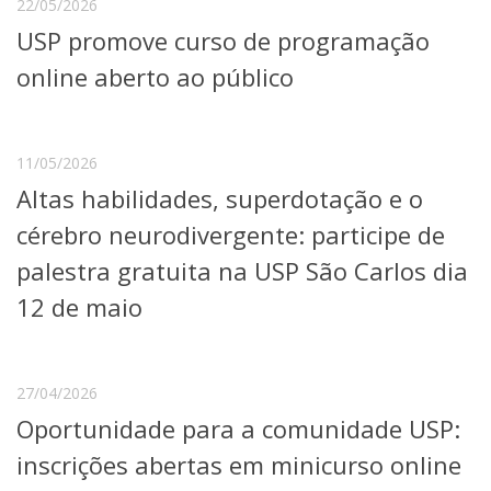
22/05/2026
Serviços
USP promove curso de programação
Bibliotecas
Apoio ao Estudante
online aberto ao público
Segurança, Trânsito e Prevenção
RH, Administrativo e Financeiro
Outros serviços
11/05/2026
Comunicação
Altas habilidades, superdotação e o
Assessorias e Mídias
Aplicativos e Sites
cérebro neurodivergente: participe de
Jornal da USP
palestra gratuita na USP São Carlos dia
Agenda de Eventos
Defesa de Teses
12 de maio
27/04/2026
Oportunidade para a comunidade USP:
inscrições abertas em minicurso online