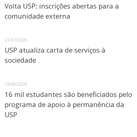
Volta USP: inscrições abertas para a
Telefones e Mapas
Pessoas
comunidade externa
Ensino
Graduação
Pós-Graduação
21/07/2026
Educação a distância
USP atualiza carta de serviços à
Cursos de Extensão
sociedade
Pesquisa e Inovação
Linhas de Pesquisa
Centros, Núcleos e Projetos em Rede
Pós-doutorado
19/06/2026
Iniciação Científica
16 mil estudantes são beneficiados pelo
Transferência de Tecnologia
Empresas Juniores
programa de apoio à permanência da
Extensão à Comunidade
USP
Projetos, Programas e Cursos
Artes, Cultura e Esportes
Museus e Espaços Interativos