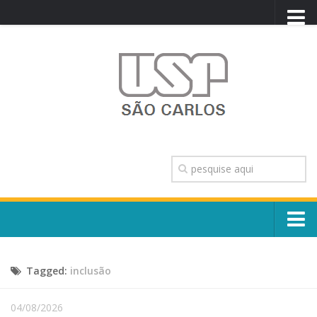
PORTAL USP
WEBMAIL
NEWSLETTER
VIDEOCAST
SISTEMAS USP
TRANSPARÊNCIA
OUVIDORIA
CONTATO
Sobre o Campus
ENGLISH
Tagged:
inclusão
Escola, Institutos e Órgãos
Conselho Gestor e Dirigentes
Núcleos e Comissões
04/08/2026
História e Números