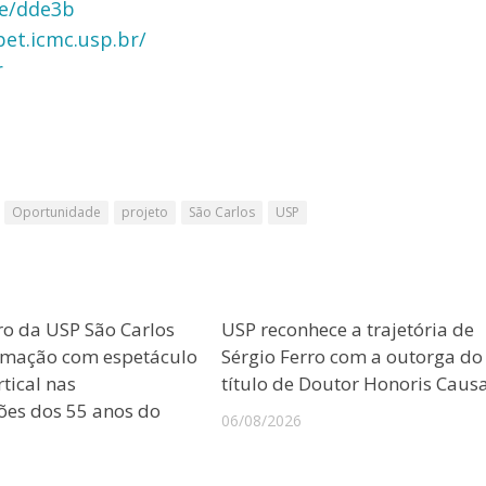
/e/dde3b
pet.icmc.usp.br/
r
Oportunidade
projeto
São Carlos
USP
ro da USP São Carlos
USP reconhece a trajetória de
amação com espetáculo
Sérgio Ferro com a outorga do
tical nas
título de Doutor Honoris Caus
es dos 55 anos do
06/08/2026