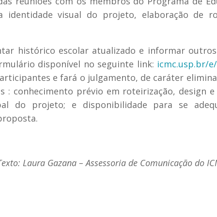
luídas reuniões com os membros do Programa de E
 identidade visual do projeto, elaboração de ro
tar histórico escolar atualizado e informar outro
mulário disponível no seguinte link:
icmc.usp.br/e
rticipantes e fará o julgamento, de caráter elimina
rios : conhecimento prévio em roteirização, design e
pal do projeto; e disponibilidade para se adeq
proposta.
Texto: Laura Gazana – Assessoria de Comunicação do I