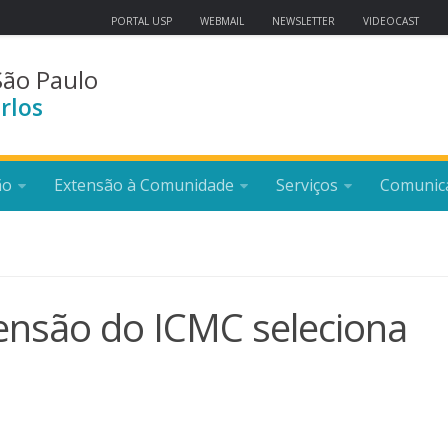
PORTAL USP
WEBMAIL
NEWSLETTER
VIDEOCAST
São Paulo
rlos
ão
Extensão à Comunidade
Serviços
Comunic
tensão do ICMC seleciona