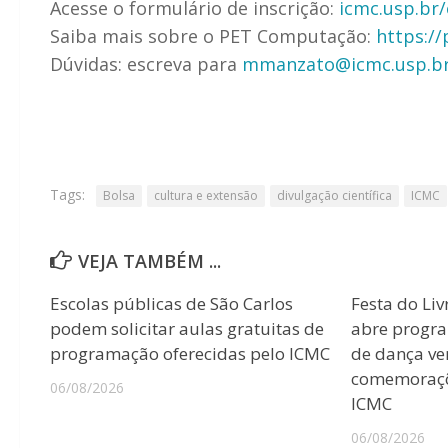
Acesse o formulário de inscrição:
icmc.usp.br
Saiba mais sobre o PET Computação:
https://
Dúvidas: escreva para
mmanzato@icmc.usp.b
Tags:
Bolsa
cultura e extensão
divulgação científica
ICMC
VEJA TAMBÉM ...
Escolas públicas de São Carlos
Festa do Liv
podem solicitar aulas gratuitas de
abre progr
programação oferecidas pelo ICMC
de dança ver
comemoraçõ
06/08/2026
ICMC
06/08/2026