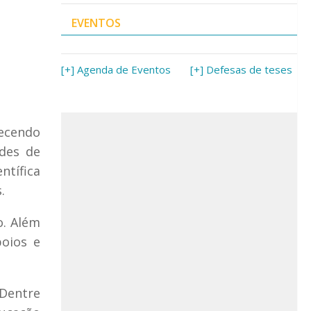
EVENTOS
[+] Agenda de Eventos
[+] Defesas de teses
recendo
des de
ntífica
.
o. Além
poios e
 Dentre