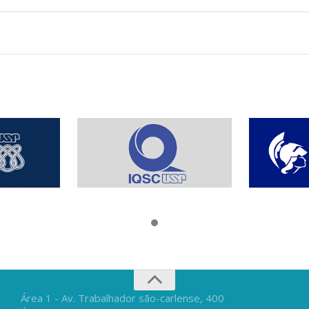
Área 1 - Av. Trabalhador são-carlense, 400