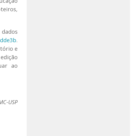
ducação
teiros,
s dados
/dde3b
.
tório e
 edição
uar ao
CMC-USP