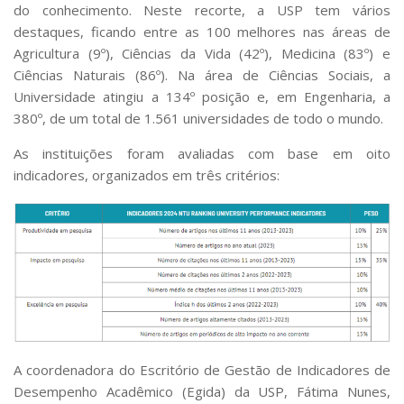
Serviços
do conhecimento. Neste recorte, a USP tem vários
destaques, ficando entre as 100 melhores nas áreas de
Bibliotecas
Agricultura (9º), Ciências da Vida (42º), Medicina (83º) e
Apoio ao Estudante
Segurança, Trânsito e Prevenção
Ciências Naturais (86º). Na área de Ciências Sociais, a
RH, Administrativo e Financeiro
Universidade atingiu a 134º posição e, em Engenharia, a
Outros serviços
380º, de um total de 1.561 universidades de todo o mundo.
Comunicação
As instituições foram avaliadas com base em oito
Assessorias e Mídias
indicadores, organizados em três critérios:
Aplicativos e Sites
Jornal da USP
Agenda de Eventos
Defesa de Teses
A coordenadora do Escritório de Gestão de Indicadores de
Desempenho Acadêmico (Egida) da USP, Fátima Nunes,