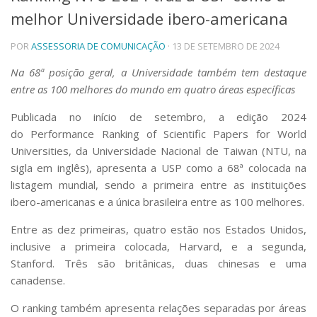
melhor Universidade ibero-americana
Telefones e Mapas
Pessoas
POR
ASSESSORIA DE COMUNICAÇÃO
· 13 DE SETEMBRO DE 2024
Ensino
Graduação
Na 68ª posição geral, a Universidade também tem destaque
Pós-Graduação
entre as 100 melhores do mundo em quatro áreas específicas
Educação a distância
Cursos de Extensão
Publicada no início de setembro, a edição 2024
do
Performance Ranking of Scientific Papers for World
Pesquisa e Inovação
Universities
, da Universidade Nacional de Taiwan (NTU, na
Linhas de Pesquisa
sigla em inglês), apresenta a USP como a 68ª colocada na
Centros, Núcleos e Projetos em Rede
listagem mundial, sendo a primeira entre as instituições
Pós-doutorado
ibero-americanas e a única brasileira entre as 100 melhores.
Iniciação Científica
Transferência de Tecnologia
Entre as dez primeiras, quatro estão nos Estados Unidos,
Empresas Juniores
inclusive a primeira colocada, Harvard, e a segunda,
Extensão à Comunidade
Stanford. Três são britânicas, duas chinesas e uma
Projetos, Programas e Cursos
canadense.
Artes, Cultura e Esportes
Museus e Espaços Interativos
O
ranking
também apresenta relações separadas por áreas