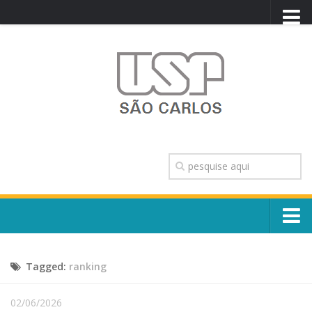
PORTAL USP
WEBMAIL
NEWSLETTER
VIDEOCAST
SISTEMAS USP
TRANSPARÊNCIA
OUVIDORIA
CONTATO
Sobre o Campus
ENGLISH
Tagged:
ranking
Escola, Institutos e Órgãos
Conselho Gestor e Dirigentes
Núcleos e Comissões
02/06/2026
História e Números