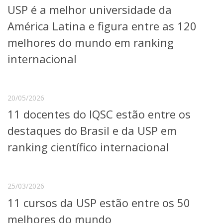
USP é a melhor universidade da
Telefones e Mapas
Pessoas
América Latina e figura entre as 120
Ensino
melhores do mundo em ranking
Graduação
internacional
Pós-Graduação
Educação a distância
Cursos de Extensão
Pesquisa e Inovação
20/05/2026
Linhas de Pesquisa
11 docentes do IQSC estão entre os
Centros, Núcleos e Projetos em Rede
destaques do Brasil e da USP em
Pós-doutorado
Iniciação Científica
ranking científico internacional
Transferência de Tecnologia
Empresas Juniores
Extensão à Comunidade
25/03/2026
Projetos, Programas e Cursos
11 cursos da USP estão entre os 50
Artes, Cultura e Esportes
Museus e Espaços Interativos
melhores do mundo