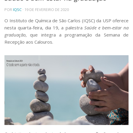
Telefones e Mapas
POR
IQSC
· 19 DE FEVEREIRO DE 2020
Pessoas
O Instituto de Química de São Carlos (IQSC) da USP oferece
Ensino
nesta quarta-feira, dia 19, a palestra
Saúde e bem-estar na
Graduação
graduação
, que integra a programação da Semana de
Pós-Graduação
Recepção aos Calouros.
Educação a distância
Cursos de Extensão
Pesquisa e Inovação
Linhas de Pesquisa
Centros, Núcleos e Projetos em Rede
Pós-doutorado
Iniciação Científica
Transferência de Tecnologia
Empresas Juniores
Extensão à Comunidade
Projetos, Programas e Cursos
Artes, Cultura e Esportes
Museus e Espaços Interativos