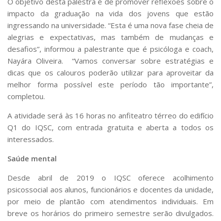
O objetivo desta palestra é de promover reflexões sobre o
Serviços
impacto da graduação na vida dos jovens que estão
Bibliotecas
ingressando na universidade. “Esta é uma nova fase cheia de
Apoio ao Estudante
alegrias e expectativas, mas também de mudanças e
Segurança, Trânsito e Prevenção
desafios”, informou a palestrante que é psicóloga e coach,
RH, Administrativo e Financeiro
Nayára Oliveira. “Vamos conversar sobre estratégias e
Outros serviços
dicas que os calouros poderão utilizar para aproveitar da
Comunicação
melhor forma possível este período tão importante”,
Assessorias e Mídias
completou.
Aplicativos e Sites
Jornal da USP
A atividade será às 16 horas no anfiteatro térreo do edifício
Agenda de Eventos
Q1 do IQSC, com entrada gratuita e aberta a todos os
Defesa de Teses
interessados.
Saúde mental
Desde abril de 2019 o IQSC oferece acolhimento
psicossocial aos alunos, funcionários e docentes da unidade,
por meio de plantão com atendimentos individuais. Em
breve os horários do primeiro semestre serão divulgados.