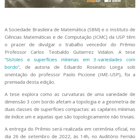
Serviços
Bibliotecas
Apoio ao Estudante
Segurança, Trânsito e Prevenção
A Sociedade Brasileira de Matemática (SBM) e o Instituto de
RH, Administrativo e Financeiro
Ciências Matemáticas e de Computação (ICMC) da USP têm
Outros serviços
o prazer de divulgar o trabalho vencedor do Prêmio
Comunicação
Professor Carlos Teobaldo Gutierrez Vidalon. A tese
Assessorias e Mídias
“
Sístoles e superfícies mínimas em 3-variedades com
Aplicativos e Sites
bordo
”, de autoria de Eduardo Rosinato Longa sob
Jornal da USP
orientação do professor Paolo Piccione (IME-USP), foi a
Agenda de Eventos
premiada desta edição.
Defesa de Teses
A tese explora como as curvaturas de uma variedade de
dimensão 3 com bordo afetam a topologia e a geometria de
duas classes de superfícies compactas: as capilares mínimas
de índice um e aquelas que são topologicamente não triviais.
A entrega do Prêmio será realizada em cerimônia oficial, no
dia 26 de setembro de 2022, às 14h, no Auditório Fernão