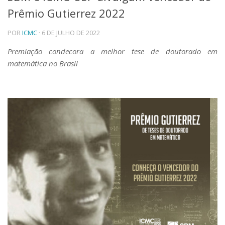
Prêmio Gutierrez 2022
Telefones e Mapas
Pessoas
POR
ICMC
· 6 DE JULHO DE 2022
Ensino
Graduação
Premiação condecora a melhor tese de doutorado em
Pós-Graduação
matemática no Brasil
Educação a distância
Cursos de Extensão
Pesquisa e Inovação
Linhas de Pesquisa
Centros, Núcleos e Projetos em Rede
Pós-doutorado
Iniciação Científica
Transferência de Tecnologia
Empresas Juniores
Extensão à Comunidade
Projetos, Programas e Cursos
Artes, Cultura e Esportes
Museus e Espaços Interativos